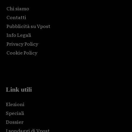
Chi siamo
Contatti
Pubblicità su Vpost
Info Legali
Privacy Policy
Cookie Policy
Html code here! Replace this with any non empty raw html
code and that's it.
Link utili
Elezioni
Speciali
Dossier
I sondaggi di Vpost