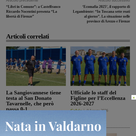
Articolo precedente
Articolo successivo
“Libri in Comune”: a Castelfranco
‘Ecomafia 2025’, il rapporto di
Riccardo Nocentini presenta “La
Legambiente: “In Toscana sette reati
libertà di Firenze”
al giorno”. La situazione nelle
province di Arezzo e Firenze
Articoli correlati
La Sangiovannese tiene
Ufficiale lo staff del
×
testa al San Donato
Figline per l’Eccellenza
Tavarnelle, che però
2026-2027
passa 0-1
Calcio
9 Agosto 2026
San Giovanni Valdarno
9 Agosto 2026