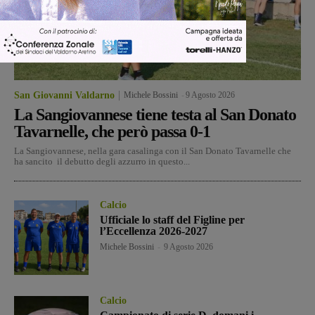
San Giovanni Valdarno
Michele Bossini
-
9 Agosto 2026
La Sangiovannese tiene testa al San Donato
Tavarnelle, che però passa 0-1
La Sangiovannese, nella gara casalinga con il San Donato Tavarnelle che
ha sancito il debutto degli azzurro in questo...
Calcio
Ufficiale lo staff del Figline per
l’Eccellenza 2026-2027
Michele Bossini
-
9 Agosto 2026
Calcio