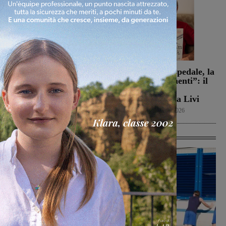
Campionato di serie D,
Dal treno all’ospedale, la
domani i calendari
vita in “Frammenti”: il
primo libro del
Calcio
9 Agosto 2026
valdarnese Luca Livi
Cultura
9 Agosto 2026
Ultime Calcio