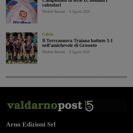
Campionato di serie D, domani i
calendari
Michele Bossini
-
9 Agosto 2026
Calcio
Il Terrranuova Traiana battuto 3-1
nell’amichevole di Grosseto
Michele Bossini
-
8 Agosto 2026
Arno Edizioni Srl