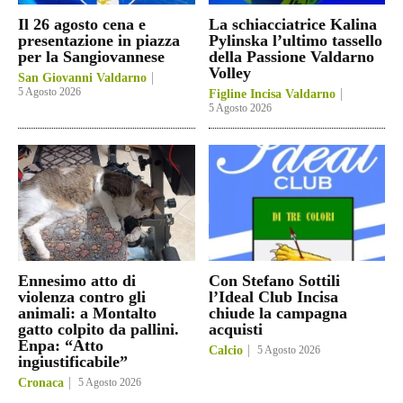
Il 26 agosto cena e
La schiacciatrice Kalina
presentazione in piazza
Pylinska l’ultimo tassello
per la Sangiovannese
della Passione Valdarno
Volley
San Giovanni Valdarno
5 Agosto 2026
Figline Incisa Valdarno
5 Agosto 2026
Ennesimo atto di
Con Stefano Sottili
violenza contro gli
l’Ideal Club Incisa
animali: a Montalto
chiude la campagna
gatto colpito da pallini.
acquisti
Enpa: “Atto
Calcio
5 Agosto 2026
ingiustificabile”
Cronaca
5 Agosto 2026