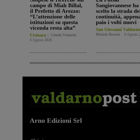
campo di Miah Billal,
Sangiovannese ha
il Prefetto di Arezzo:
scelto la strada de
“L’attenzione delle
continuità, appen
istituzioni su questa
paio i volti nuovi
vicenda resta alta”
San Giovanni Valdarn
Michele Bossini
-
6 Agosto 
Cronaca
Glenda Venturini
-
6 Agosto 2026
Arno Edizioni Srl