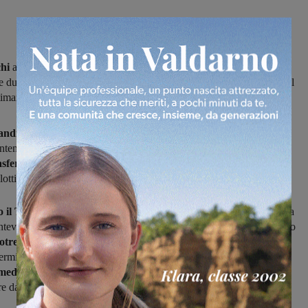
hi
anticipa a domani la gara dell’ottavo turno
a Trestina,
il che
le due squadre di avere
un giorno in più
per preparare la partita del
ttimanale di mercoledì 1 novembre.
 andranno alla ricerca
del settimo risultato utile consecutivo,
tenere l’imbattibilità esterne magari conquistando anche la
prima
asferta,
visto che nelle tre partite finora giocate lontana dal “Brilli
lotti hanno messo insieme altrettanti pareggi.
 il Trestina
mirerò al successo non tanto per riprendere in classifica
ntevarchi, quanto semmai per tirarsi su da una situazione che, in caso
otrebbe diventare piuttosto pericolosa.
La squadra umbra
,
termine della passata stagione e poi ripescata, ha una rosa molto
media inferiore ai 21 anni),
con alcuni giocatori esperti della
re da punti di riferimento per il gruppo.