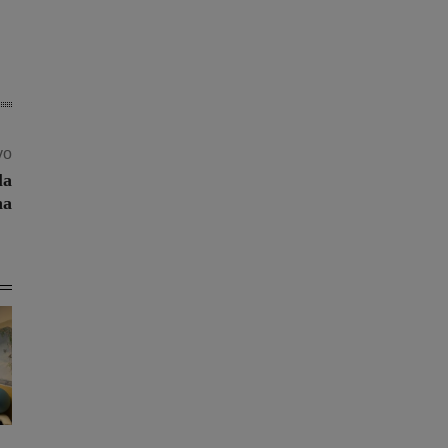
vo
la
na