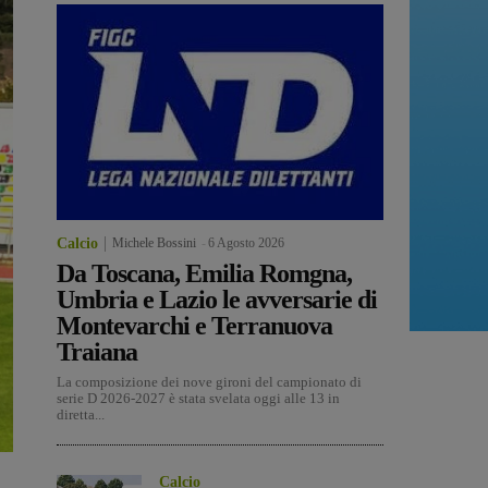
Calcio
Michele Bossini
-
6 Agosto 2026
Da Toscana, Emilia Romgna,
Umbria e Lazio le avversarie di
Montevarchi e Terranuova
Traiana
La composizione dei nove gironi del campionato di
serie D 2026-2027 è stata svelata oggi alle 13 in
diretta...
Calcio