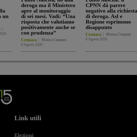
deroga ma il Ministero
CPNN dà parere
lla
apre al monitoraggio
negativo alla richiest
a un
di sei mesi. Vadi: “Una
di deroga. Asl e
risposta che valutiamo
Regione esprimono
positivamente anche se
disappunto
o
con prudenza”
2026
Cronaca
Monica Campani
-
6 Agosto 2026
Cronaca
Monica Campani
-
6 Agosto 2026
Link utili
Elezioni