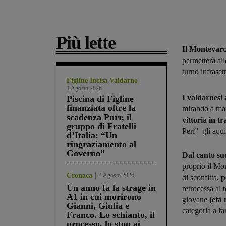
Più lette
Il Montevarc
permetterà al
turno infrase
Figline Incisa Valdarno
1 Agosto 2026
I valdarnesi
Piscina di Figline
finanziata oltre la
mirando a man
scadenza Pnrr, il
vittoria in tr
gruppo di Fratelli
Peri” gli aqui
d’Italia: “Un
ringraziamento al
Governo”
Dal canto suo
proprio il Mo
Cronaca
4 Agosto 2026
di sconfitta,
p
Un anno fa la strage in
retrocessa al 
A1 in cui morirono
giovane
(età 
Gianni, Giulia e
categoria a fa
Franco. Lo schianto, il
processo, lo stop ai