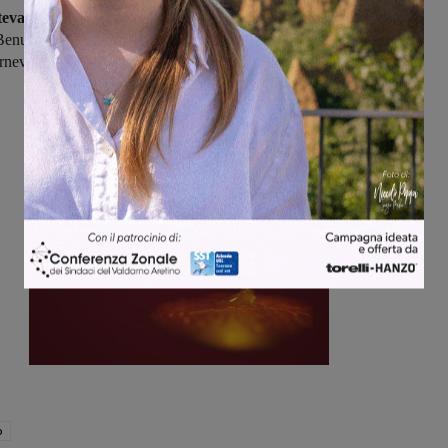
evarchi,
oltra ai soliti Jukic e Nannini, mancheranno Ciofi per
Benucci per squalifica.
Sono tornati a disposizione
Francalanci,
nevali.
o