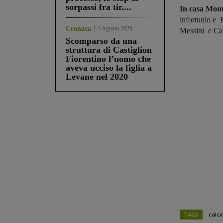
sorpassi fra tir....
In casa Mont
infortunio e 
Cronaca
3 Agosto 2026
Messini e Car
Scomparso da una
struttura di Castiglion
Fiorentino l’uomo che
aveva ucciso la figlia a
Levane nel 2020
TAGS
calci