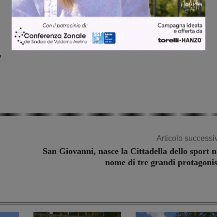
o
Articolo successi
San Giovanni, nasce la Cittadella dello sport n
nome di tre grandi protagonis