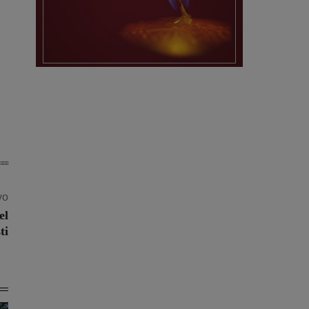
vo
el
ti