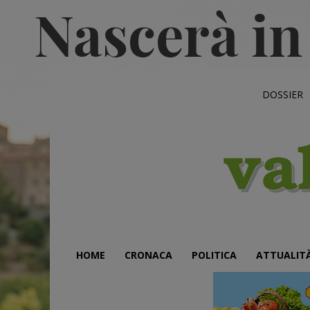
DOSSIER
HOME
CRONACA
POLITICA
ATTUALIT