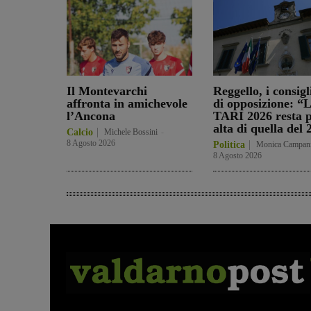
Il Montevarchi
Reggello, i consigl
affronta in amichevole
di opposizione: “
l’Ancona
TARI 2026 resta p
alta di quella del
Calcio
Michele Bossini
-
8 Agosto 2026
Politica
Monica Campan
8 Agosto 2026