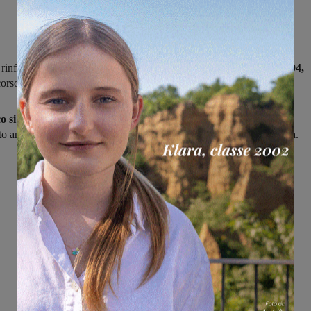
 rinforzato nel settore delle quote tesserando
due giovani classe 2004,
corso anno in forza alla squadra
Primavera del Montevarchi.
co si tratta di Matteo Poggesi,
difensore centrale che dei giovani
ato anche capitano e
Lorenzo Boncompagni,
mezz’ala e trequartista.