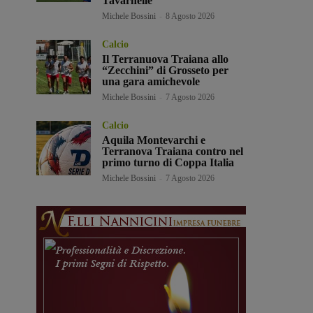
Tavarnelle
Michele Bossini
-
8 Agosto 2026
Calcio
Il Terranuova Traiana allo
“Zecchini” di Grosseto per
una gara amichevole
Michele Bossini
-
7 Agosto 2026
Calcio
Aquila Montevarchi e
Terranova Traiana contro nel
primo turno di Coppa Italia
Michele Bossini
-
7 Agosto 2026