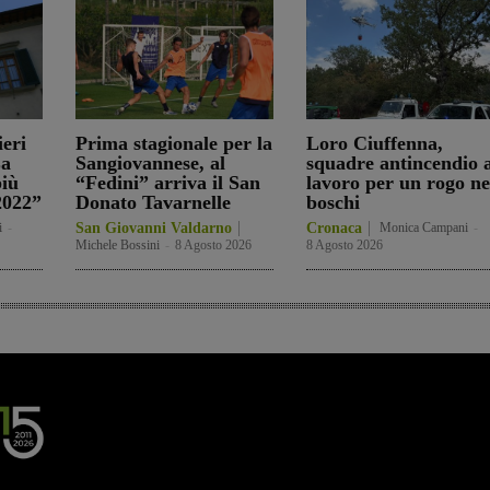
ieri
Prima stagionale per la
Loro Ciuffenna,
La
Sangiovannese, al
squadre antincendio a
iù
“Fedini” arriva il San
lavoro per un rogo ne
 2022”
Donato Tavarnelle
boschi
i
-
San Giovanni Valdarno
Cronaca
Monica Campani
-
Michele Bossini
-
8 Agosto 2026
8 Agosto 2026