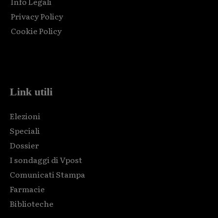
Info Legali
Privacy Policy
Cookie Policy
Html code here! Replace this with any non empty raw html
code and that's it.
Link utili
Elezioni
Speciali
Dossier
I sondaggi di Vpost
Comunicati Stampa
Farmacie
Biblioteche