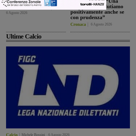
paio i volti nuovi
sei mesi. Vadi: “Una
risposta che valutiamo
San Giovanni Valdarno
positivamente anche se
6 Agosto 2026
con prudenza”
Cronaca
6 Agosto 2026
Ultime Calcio
Calcio
Michele Bossini
-
6 Agosto 2026