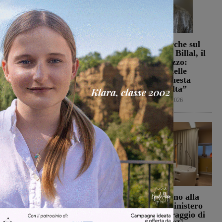
Weekender: cosa fare nel
Sospese le ricerche sul
fine settimana in
campo di Miah Billal, il
Valdarno
Prefetto di Arezzo:
“L’attenzione delle
Weekender
7 Agosto 2026
istituzioni su questa
vicenda resta alta”
Cronaca
6 Agosto 2026
La Futsal Sangiovannese
Punto Nascita, no alla
ha scelto la strada della
deroga ma il Ministero
continuità, appena un
apre al monitoraggio di