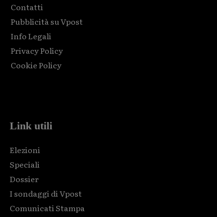
Contatti
Pubblicità su Vpost
Info Legali
Privacy Policy
Cookie Policy
Html code here! Replace this with any non empty raw html
code and that's it.
Link utili
Elezioni
Speciali
Dossier
I sondaggi di Vpost
Comunicati Stampa