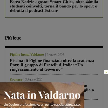
Estra Notizie agosto: Smart Cities, oltre 44mila
studenti coinvolti, torna il bando per lo sport e
debutta il podcast Estrair
Più lette
Figline Incisa Valdarno
1 Agosto 2026
Piscina di Figline finanziata oltre la scadenza
Pnrr, il gruppo di Fratelli d’Italia: “Un
ringraziamento al Governo”
Cronaca
3 Agosto 2026
Scomparso da una struttura di Castiglion
Fiorentino l’uomo che aveva ucciso la figlia a
Levane nel 2020
Cronaca
4 Agosto 2026