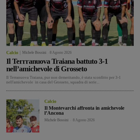
Calcio
Michele Bossini
-
8 Agosto 2026
Il Terrranuova Traiana battuto 3-1
nell’amichevole di Grosseto
Il Terranuova Traiana, pur non demeritando, è stata sconfitto per 3-1
nell'amichevole in casa del Grosseto, squadra di serie...
Calcio
Il Montevarchi affronta in amichevole
l’Ancona
Michele Bossini
-
8 Agosto 2026