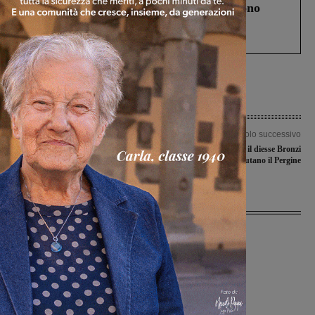
Un anno fa la strage in A1 in cui morirono
Gianni, Giulia e Franco. Lo schianto, il
processo, lo stop ai sorpassi fra tir....
Articolo precedente
Articolo successivo
Prime mosse dell’Ideal Club Incisa in
Mister Occhiolini e il diesse Bronzi
chiave 2023-2024
salutano il Pergine
Ultime Notizie