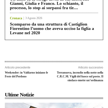
Gianni, Giulia e Franco. Lo schianto, il
processo, lo stop ai sorpassi fra tir....
Cronaca
3 Agosto 2026
Scomparso da una struttura di Castiglion
Fiorentino l’uomo che aveva ucciso la figlia a
Levane nel 2020
Articolo precedente
Articolo successivo
Weekender: in Valdarno iniziano le
Terranuova, incendio nella notte nella
Feste del Perdono
C.R.C.M. Vigili del fuoco sul posto. Il
sindaco emette un’ordinanza
Ultime Notizie