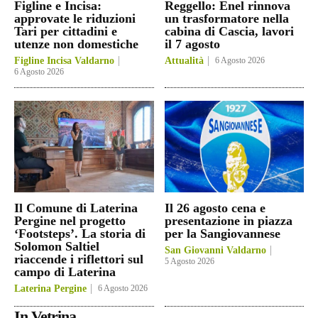
Figline e Incisa:
Reggello: Enel rinnova
approvate le riduzioni
un trasformatore nella
Tari per cittadini e
cabina di Cascia, lavori
utenze non domestiche
il 7 agosto
Figline Incisa Valdarno
Attualità
6 Agosto 2026
6 Agosto 2026
Il Comune di Laterina
Il 26 agosto cena e
Pergine nel progetto
presentazione in piazza
‘Footsteps’. La storia di
per la Sangiovannese
Solomon Saltiel
San Giovanni Valdarno
riaccende i riflettori sul
5 Agosto 2026
campo di Laterina
Laterina Pergine
6 Agosto 2026
In Vetrina