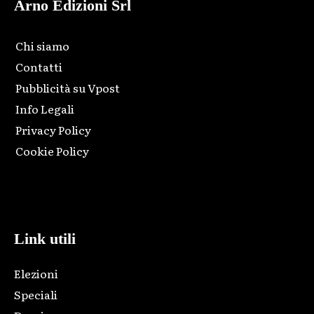
Arno Edizioni Srl
Chi siamo
Contatti
Pubblicità su Vpost
Info Legali
Privacy Policy
Cookie Policy
Html code here! Replace this with any non empty raw html
code and that's it.
Link utili
Elezioni
Speciali