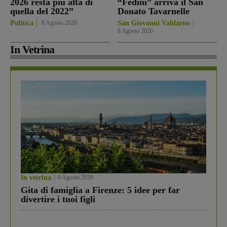
2026 resta più alta di
“Fedini” arriva il San
quella del 2022”
Donato Tavarnelle
Politica
8 Agosto 2026
San Giovanni Valdarno
8 Agosto 2026
In Vetrina
In vetrina
6 Agosto 2026
Gita di famiglia a Firenze: 5 idee per far
divertire i tuoi figli