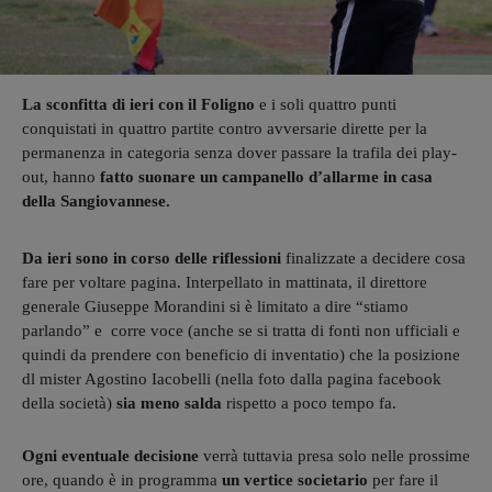
La sconfitta di ieri con il Foligno
e i soli quattro punti
conquistati in quattro partite contro avversarie dirette per la
permanenza in categoria senza dover passare la trafila dei play-
out, hanno
fatto suonare un campanello d’allarme in casa
della Sangiovannese.
Da ieri sono in corso delle riflessioni
finalizzate a decidere cosa
fare per voltare pagina. Interpellato in mattinata, il direttore
generale Giuseppe Morandini si è limitato a dire “stiamo
parlando” e corre voce (anche se si tratta di fonti non ufficiali e
quindi da prendere con beneficio di inventatio) che la posizione
dl mister Agostino Iacobelli (nella foto dalla pagina facebook
della società)
sia meno salda
rispetto a poco tempo fa.
Ogni eventuale decisione
verrà tuttavia presa solo nelle prossime
ore, quando è in programma
un vertice societario
per fare il