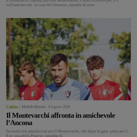
Il Terranuova Traiana, pur non demeritando, è stata sconfitto per 3-1
nell'amichevole in casa del Grosseto, squadra di serie...
Calcio
Michele Bossini
-
8 Agosto 2026
Il Montevarchi affronta in amichevole
l’Ancona
Secondo test amichevole per il Montevarchi, che dopo la gara persa per 2-
0 in casa della Pianese, squadra di...