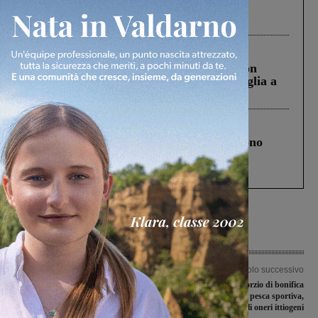
Pnrr, il gruppo di Fratelli d’Italia: “Un
ringraziamento al Governo”
Cronaca
3 Agosto 2026
Scomparso da una struttura di Castiglion
Fiorentino l’uomo che aveva ucciso la figlia a
Levane nel 2020
Cronaca
4 Agosto 2026
Un anno fa la strage in A1 in cui morirono
Gianni, Giulia e Franco. Lo schianto, il
processo, lo stop ai sorpassi fra tir....
Articolo precedente
Articolo successivo
Valdarnesi di Promozione al tappeto
Intervento del Consorzio di bonifica
nella terza di ritorno
sul campo di pesca sportiva,
finanziato con gli oneri ittiogeni