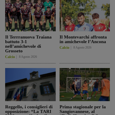
Il Terrranuova Traiana
Il Montevarchi affronta
battuto 3-1
in amichevole l’Ancona
nell’amichevole di
Calcio
8 Agosto 2026
Grosseto
Calcio
8 Agosto 2026
Reggello, i consiglieri di
Prima stagionale per la
opposizione: “La TARI
Sangiovannese, al