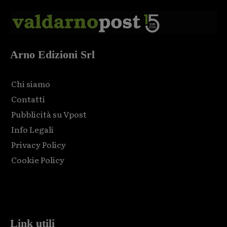
Arno Edizioni Srl
Chi siamo
Contatti
Pubblicità su Vpost
Info Legali
Privacy Policy
Cookie Policy
Html code here! Replace this with any non empty raw html
code and that's it.
Link utili