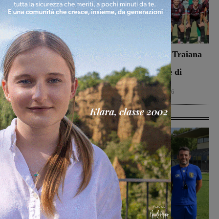
Dal treno all’ospedale, la
Il Terrranuova Traiana
vita in “Frammenti”: il
battuto 3-1
primo libro del
nell’amichevole di
valdarnese Luca Livi
Grosseto
Cultura
9 Agosto 2026
Calcio
8 Agosto 2026
Ultime Calcio