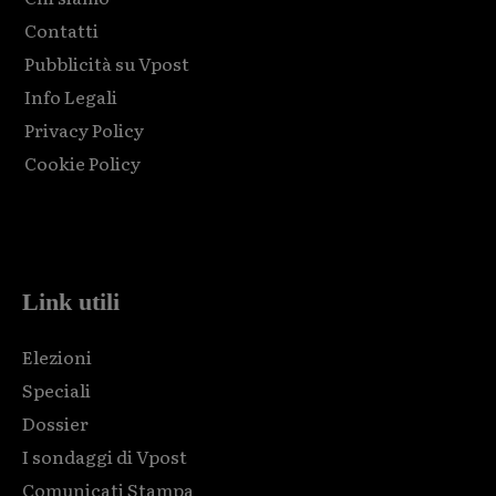
Contatti
Pubblicità su Vpost
Info Legali
Privacy Policy
Cookie Policy
Html code here! Replace this with any non empty raw html
code and that's it.
Link utili
Elezioni
Speciali
Dossier
I sondaggi di Vpost
Comunicati Stampa