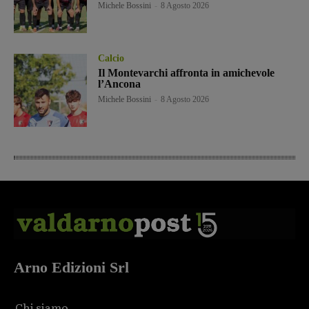
Michele Bossini
-
8 Agosto 2026
Calcio
Il Montevarchi affronta in amichevole
l’Ancona
Michele Bossini
-
8 Agosto 2026
Arno Edizioni Srl
Chi siamo