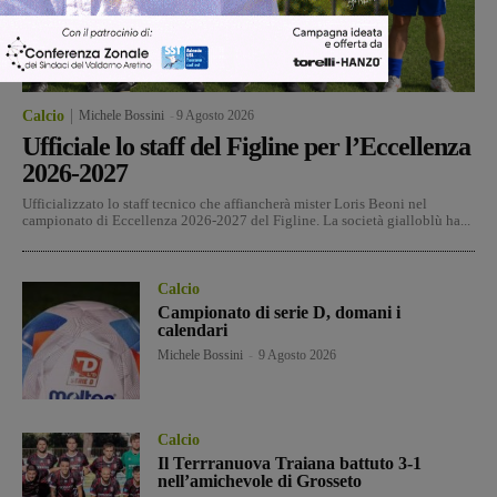
Calcio
Michele Bossini
-
9 Agosto 2026
Ufficiale lo staff del Figline per l’Eccellenza
2026-2027
Ufficializzato lo staff tecnico che affiancherà mister Loris Beoni nel
campionato di Eccellenza 2026-2027 del Figline. La società gialloblù ha...
Calcio
Campionato di serie D, domani i
calendari
Michele Bossini
-
9 Agosto 2026
Calcio
Il Terrranuova Traiana battuto 3-1
nell’amichevole di Grosseto