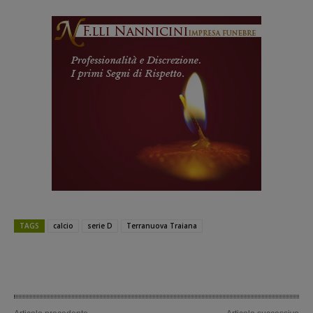
TAGS
calcio
serie D
Terranuova Traiana