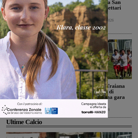
Juniores, girone
oliveta e bosco a San
interamente toscano per
Pancrazio. Tre ettari
Terranuova Traiana e
l’area bruciata
Montevarchi
Cronaca
7 Agosto 2026
Calcio Giovanili
8 Agosto 2026
Autostrada, furgoncino a
Il Terranuova Traiana
fuoco tra Firenze sud e
allo “Zecchini” di
Incisa Reggello
Grosseto per una gara
amichevole
Cronaca
7 Agosto 2026
Calcio
7 Agosto 2026
Ultime Calcio