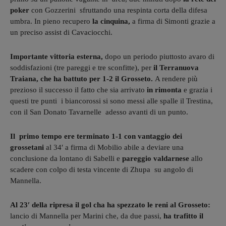
poker
con Gozzerini sfruttando una respinta corta della difesa
umbra. In pieno recupero
la cinquina,
a firma di Simonti grazie a
un preciso assist di Cavaciocchi.
Importante vittoria esterna,
dopo un periodo piuttosto avaro di
soddisfazioni (tre pareggi e tre sconfitte), per
il Terranuova
Traiana, che ha battuto per 1-2 il Grosseto.
A rendere più
prezioso il successo il fatto che sia arrivato
in rimonta
e grazia i
questi tre punti i biancorossi si sono messi alle spalle il Trestina,
con il San Donato Tavarnelle adesso avanti di un punto.
Il primo tempo ere terminato 1-1 con vantaggio dei
grossetani
al 34′ a firma di Mobilio abile a deviare una
conclusione da lontano di Sabelli e
pareggio valdarnese
allo
scadere con colpo di testa vincente di Zhupa su angolo di
Mannella.
Al 23′ della ripresa il gol cha ha spezzato le reni al Grosseto:
lancio di Mannella per Marini che, da due passi,
ha trafitto il