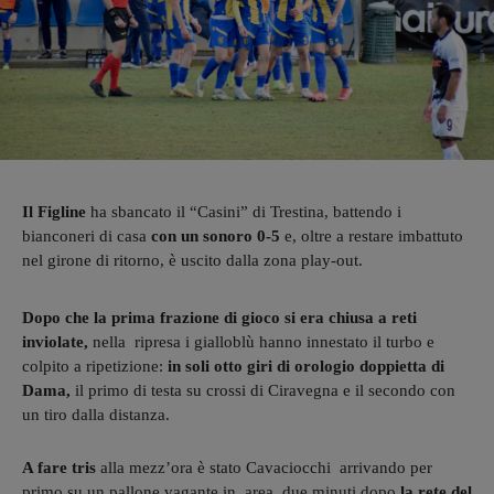
Il Figline
ha sbancato il “Casini” di Trestina, battendo i
bianconeri di casa
con un sonoro 0-5
e, oltre a restare imbattuto
nel girone di ritorno, è uscito dalla zona play-out.
Dopo che la prima frazione di gioco si era chiusa a reti
inviolate,
nella ripresa i gialloblù hanno innestato il turbo e
colpito a ripetizione:
in soli otto giri di orologio doppietta di
Dama,
il primo di testa su crossi di Ciravegna e il secondo con
un tiro dalla distanza.
A fare tris
alla mezz’ora è stato Cavaciocchi arrivando per
primo su un pallone vagante in area, due minuti dopo
la rete del