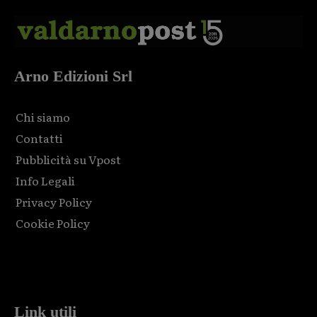
Arno Edizioni Srl
Chi siamo
Contatti
Pubblicità su Vpost
Info Legali
Privacy Policy
Cookie Policy
Html code here! Replace this with any non empty raw html
code and that's it.
Link utili