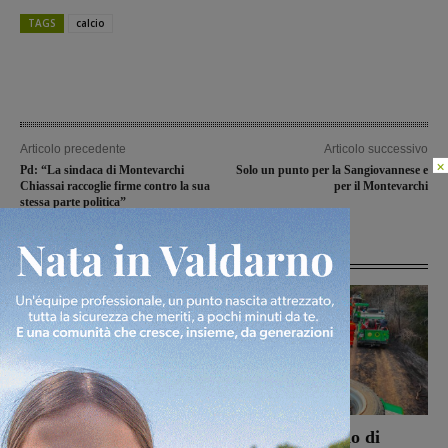
TAGS
calcio
Articolo precedente
Articolo successivo
×
Pd: “La sindaca di Montevarchi
Solo un punto per la Sangiovannese e
Chiassai raccoglie firme contro la sua
per il Montevarchi
stessa parte politica”
Articoli correlati
Campionato nazionale
Bucine, incendio di