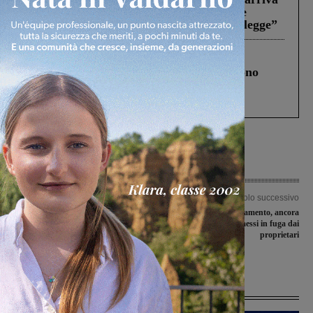
in Consiglio. Il sindaco: “Come Comune
abbiamo agito solo per far rispettare la legge”
Cronaca
4 Agosto 2026
Un anno fa la strage in A1 in cui morirono
Gianni, Giulia e Franco. Lo schianto, il
processo, lo stop ai sorpassi fra tir....
Articolo precedente
Articolo successivo
San Giovanni, le iniziative in
Furti in appartamento, ancora
occasione della Giornata
segnalazioni. Ladri messi in fuga dai
internazionale per l’eliminazione della
proprietari
violenza contro le donne
Ultime Notizie