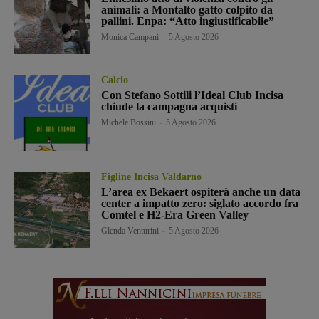
animali: a Montalto gatto colpito da
pallini. Enpa: “Atto ingiustificabile”
Monica Campani
-
5 Agosto 2026
Calcio
Con Stefano Sottili l’Ideal Club Incisa
chiude la campagna acquisti
Michele Bossini
-
5 Agosto 2026
Figline Incisa Valdarno
L’area ex Bekaert ospiterà anche un data
center a impatto zero: siglato accordo fra
Comtel e H2-Era Green Valley
Glenda Venturini
-
5 Agosto 2026