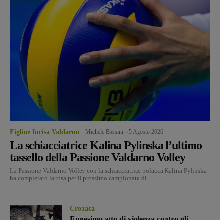
Figline Incisa Valdarno
Michele Bossini
-
5 Agosto 2026
La schiacciatrice Kalina Pylinska l’ultimo
tassello della Passione Valdarno Volley
La Passione Valdarno Volley con la schiacciatrice polacca Kalina Pylinska
ha completato la rosa per il prossimo campionato di...
Cronaca
Ennesimo atto di violenza contro gli