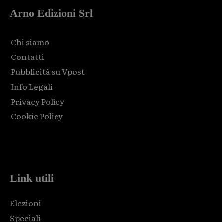
Arno Edizioni Srl
Chi siamo
Contatti
Pubblicità su Vpost
Info Legali
Privacy Policy
Cookie Policy
Html code here! Replace this with any non empty raw html
code and that's it.
Link utili
Elezioni
Speciali