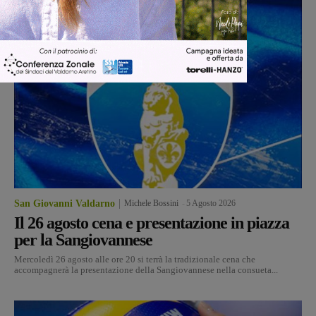
San Giovanni Valdarno
Michele Bossini
-
5 Agosto 2026
Il 26 agosto cena e presentazione in piazza
per la Sangiovannese
Mercoledì 26 agosto alle ore 20 si terrà la tradizionale cena che
accompagnerà la presentazione della Sangiovannese nella consueta...