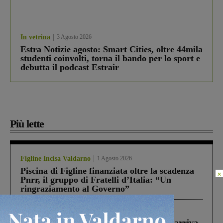
In vetrina
3 Agosto 2026
Estra Notizie agosto: Smart Cities, oltre 44mila
studenti coinvolti, torna il bando per lo sport e
debutta il podcast Estrair
Più lette
Figline Incisa Valdarno
1 Agosto 2026
Piscina di Figline finanziata oltre la scadenza
×
Pnrr, il gruppo di Fratelli d’Italia: “Un
ringraziamento al Governo”
Reggello
30 Luglio 2026
Reggello, la chiusura di ‘Mordi e fuggi’ arriva