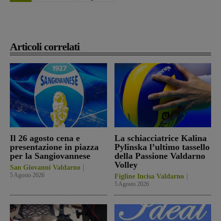
Articoli correlati
Il 26 agosto cena e
La schiacciatrice Kalina
presentazione in piazza
Pylinska l’ultimo tassello
per la Sangiovannese
della Passione Valdarno
Volley
San Giovanni Valdarno
5 Agosto 2026
Figline Incisa Valdarno
5 Agosto 2026