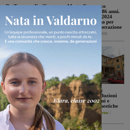
Da Toscana, Emilia
Morto Francesco
Romgna, Umbria e Lazio
Guccini, aveva 86 anni.
le avversarie di
Il 25 aprile del 2024
Montevarchi e
venne a Gropina per
Terranuova Traiana
celebrare la Liberazione
Calcio
6 Agosto 2026
Cronaca
6 Agosto 2026
Montevarchi sconfitto 2-
Figline e Incisa:
0 nell’amichevole di
approvate le riduzioni
Piancastagnaio
Tari per cittadini e
utenze non domestiche
Calcio
6 Agosto 2026
Figline Incisa Valdarno
6 Agosto 2026
Ultime Calcio