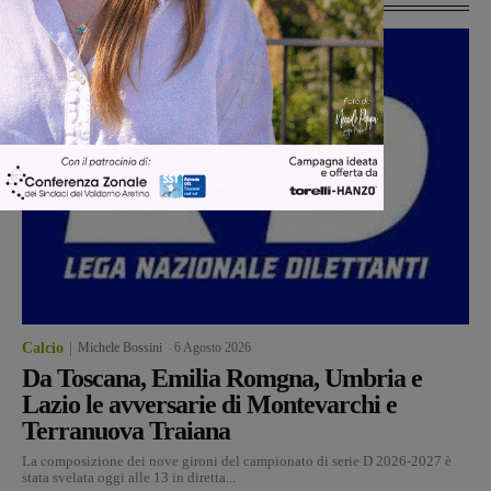
Calcio
Michele Bossini
-
6 Agosto 2026
Da Toscana, Emilia Romgna, Umbria e
Lazio le avversarie di Montevarchi e
Terranuova Traiana
La composizione dei nove gironi del campionato di serie D 2026-2027 è
stata svelata oggi alle 13 in diretta...