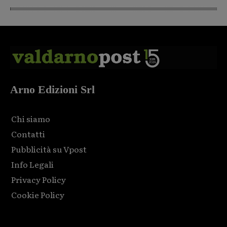
Arno Edizioni Srl
Chi siamo
Contatti
Pubblicità su Vpost
Info Legali
Privacy Policy
Cookie Policy
Html code here! Replace this with any non empty raw html
code and that's it.