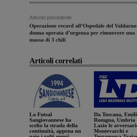
Articolo precedente
Operazione record all’Ospedale del Valdarno
donna operata d’urgenza per rimuovere una
massa di 3 chili
Articoli correlati
La Futsal
Da Toscana, Emil
Sangiovannese ha
Romgna, Umbria 
scelto la strada della
Lazio le avversari
continuità, appena un
Montevarchi e
paio i volti nuovi
Terranuova Traia