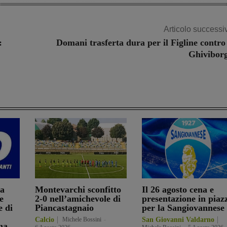
Articolo successi
:
Domani trasferta dura per il Figline contro 
Ghivibor
ia
Montevarchi sconfitto
Il 26 agosto cena e
e
2-0 nell’amichevole di
presentazione in piaz
e di
Piancastagnaio
per la Sangiovannese
Calcio
Michele Bossini
-
San Giovanni Valdarno
na