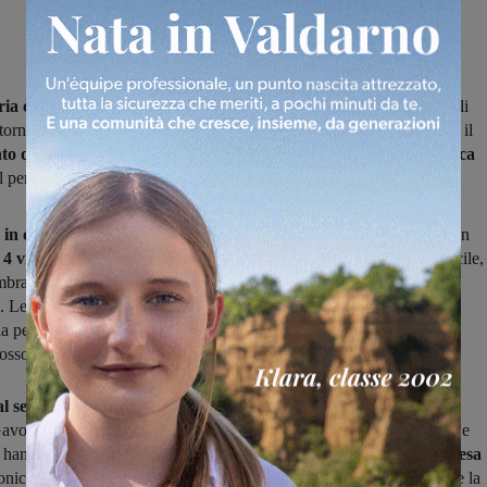
oria con la Sangiovannese nel Derby
, i rossoblù di mister Nico Lelli
tornare in campo davanti al loro pubblico per cercare di consolidare il
o di forma
. Domani, alle 14:30, l’Aquila ospiterà infatti il
Follonica
l per
l’undicesima giornata
del campionato di Serie D, Girone E.
in classifica
, il Montevarchi è attualmente all’undicesimo posto, con
4 vittorie, 1 pareggio e 5 sconfitte
. Nonostante una partenza difficile,
mbra aver trovato la giusta quadratura, anche se c’è ancora molto
. Le ultime cinque partite hanno visto alternarsi due vittorie e tre
 la performance contro la Sangio ha dato sicuramente
fiducia
rossoblù.
al sesto posto con 15 punti
, arriva a questo incontro con un po’ di
l Gavoranno è reduce da due sconfitte consecutive, contro Ostia Mare e
hanno interrotto una striscia di risultati positivi. Nonostante una
difesa
llonica Gavorrano sta concedendo più del dovuto nelle ultime uscite e la