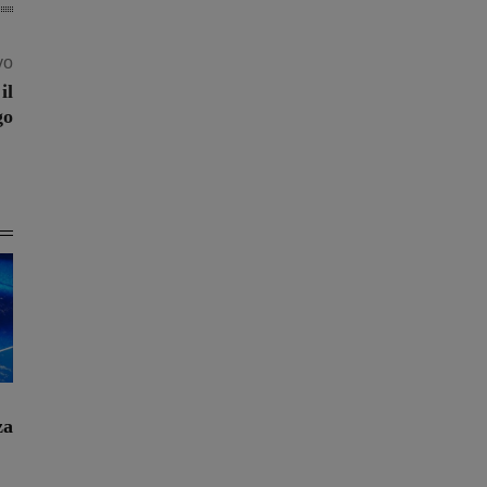
vo
il
go
za