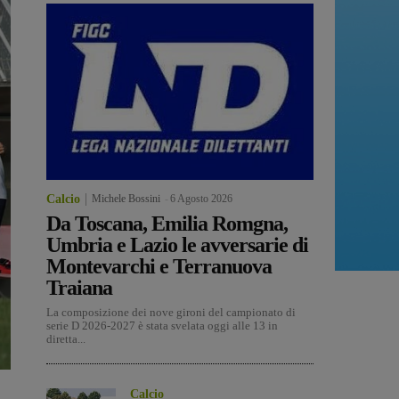
Calcio
Michele Bossini
-
6 Agosto 2026
Da Toscana, Emilia Romgna,
Umbria e Lazio le avversarie di
Montevarchi e Terranuova
Traiana
La composizione dei nove gironi del campionato di
serie D 2026-2027 è stata svelata oggi alle 13 in
diretta...
Calcio