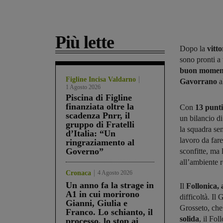
Più lette
Dopo la
vitt
sono pronti a 
buon moment
Figline Incisa Valdarno
Gavorrano
a
1 Agosto 2026
Piscina di Figline
finanziata oltre la
Con
13 punti 
scadenza Pnrr, il
un bilancio di
gruppo di Fratelli
la squadra se
d’Italia: “Un
lavoro da fare
ringraziamento al
Governo”
sconfitte, ma
all’ambiente 
Cronaca
4 Agosto 2026
Un anno fa la strage in
Il
Follonica, 
A1 in cui morirono
difficoltà. I
Gianni, Giulia e
Grosseto, che 
Franco. Lo schianto, il
solida
, il Fo
processo, lo stop ai