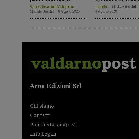
San Giovanni Valdarno
Calcio
Michele Bossini
-
Michele Bossini
-
6 Agosto 2026
6 Agosto 2026
Arno Edizioni Srl
Chi siamo
Contatti
Pubblicità su Vpost
Info Legali