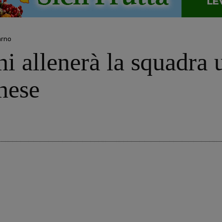
arno
ni allenerà la squadra 
nese