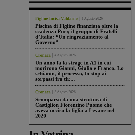
Figline Incisa Valdarno
1 Agosto 2026
Piscina di Figline finanziata oltre la
scadenza Pnrr, il gruppo di Fratelli
d’Italia: “Un ringraziamento al
Governo”
Cronaca
4 Agosto 2026
Un anno fa la strage in A1 in cui
morirono Gianni, Giulia e Franco. Lo
schianto, il processo, lo stop ai
sorpassi fra tir....
Cronaca
3 Agosto 2026
Scomparso da una struttura di
Castiglion Fiorentino l’uomo che
aveva ucciso la figlia a Levane nel
2020
In Vetrina