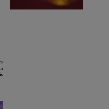
vo
su
ic