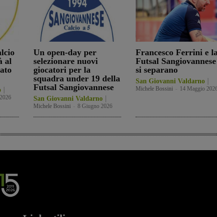
lcio
Un open-day per
Francesco Ferrini e l
à al
selezionare nuovi
Futsal Sangiovannese
ato
giocatori per la
si separano
squadra under 19 della
San Giovanni Valdarno
Futsal Sangiovannese
Michele Bossini
-
14 Maggio 202
o
 2026
San Giovanni Valdarno
Michele Bossini
-
8 Giugno 2026