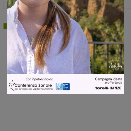
TAGS
calcio a 5
Share