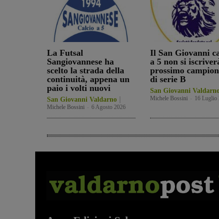
La Futsal
Il San Giovanni ca
Sangiovannese ha
a 5 non si iscriver
scelto la strada della
prossimo campion
continuità, appena un
di serie B
paio i volti nuovi
San Giovanni Valdarn
Michele Bossini
-
16 Luglio
San Giovanni Valdarno
Michele Bossini
-
6 Agosto 2026