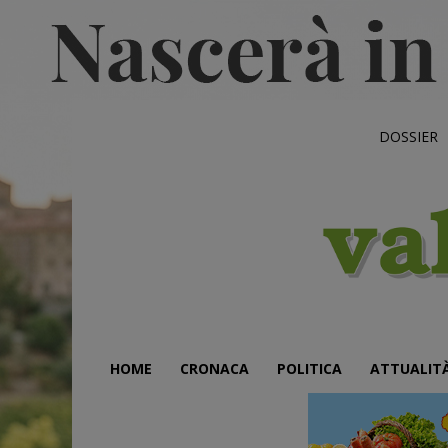
DOSSIER
HOME
CRONACA
POLITICA
ATTUALIT