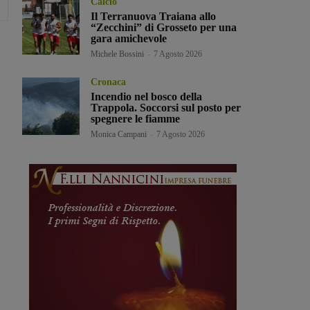
Calcio
Il Terranuova Traiana allo
“Zecchini” di Grosseto per una
gara amichevole
Michele Bossini
-
7 Agosto 2026
Cronaca
Incendio nel bosco della
Trappola. Soccorsi sul posto per
spegnere le fiamme
Monica Campani
-
7 Agosto 2026