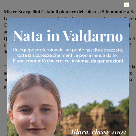
×
Mister Scarpellini
è stato il pioniere del calcio a 5 femminile a S
Giovanni,
portando la squadra del San Giovanni calcio a 5 dalla ser
C regionale al quinto posto in A2 nazionale con tutte giocatrici del
posto, tre delle quali sono arrivate a giocare nella massima serie.
Questi risultati
gli sono valsi la chiamata al Firenze C5 (sempre in A
e poi il ritorno al San Giovanni calcio a 5 con vittoria dei play-off
della C2.
“Il profilo ideale
-dicono i dirigenti azzurri- per una società come la
nostra, che da sempre lavora sul settore giovanile ottenendo sempre
ottimi risultati, facendo
debuttare alcuni ragazzi in serie B con la
prima squadra”.
Michele Bossini