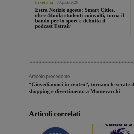
In vetrina
3 Agosto 2026
Estra Notizie agosto: Smart Cities,
oltre 44mila studenti coinvolti, torna il
bando per lo sport e debutta il
podcast Estrair
Articolo precedente
“Giovediamoci in centro”, tornano le serate d
shopping e divertimento a Montevarchi
Articoli correlati