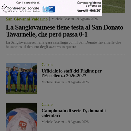
San Giovanni Valdarno
Michele Bossini
-
9 Agosto 2026
La Sangiovannese tiene testa al San Donato
Tavarnelle, che però passa 0-1
La Sangiovannese, nella gara casalinga con il San Donato Tavarnelle che
ha sancito il debutto degli azzurro in questo...
Calcio
Ufficiale lo staff del Figline per
l’Eccellenza 2026-2027
Michele Bossini
-
9 Agosto 2026
Calcio
Campionato di serie D, domani i
calendari
Michele Bossini
-
9 Agosto 2026