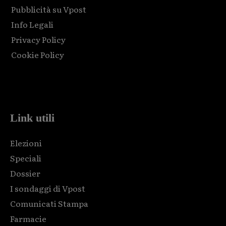
Pubblicità su Vpost
Info Legali
Privacy Policy
Cookie Policy
Html code here! Replace this with any non empty raw html
code and that's it.
Link utili
Elezioni
Speciali
Dossier
I sondaggi di Vpost
Comunicati Stampa
Farmacie