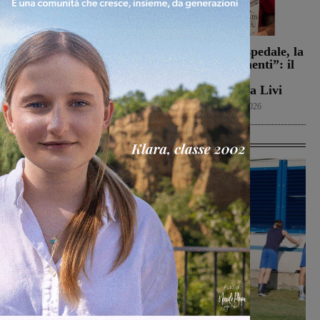
Campionato di serie D,
Dal treno all’ospedale, la
domani i calendari
vita in “Frammenti”: il
primo libro del
Calcio
9 Agosto 2026
valdarnese Luca Livi
Cultura
9 Agosto 2026
Ultime Calcio