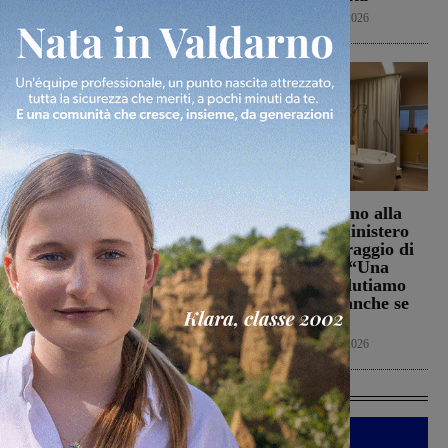
Cronaca
6 Agosto 2026
La Futsal Sangiovannese
Punto Nascita, no alla
ha scelto la strada della
deroga ma il Ministero
continuità, appena un
apre al monitoraggio di
paio i volti nuovi
sei mesi. Vadi: “Una
risposta che valutiamo
San Giovanni Valdarno
positivamente anche se
6 Agosto 2026
con prudenza”
Cronaca
6 Agosto 2026
Ultime Calcio