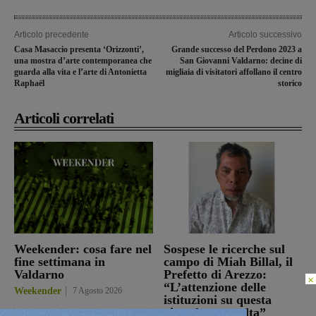
Articolo precedente
Articolo successivo
Casa Masaccio presenta ‘Orizzonti’,
Grande successo del Perdono 2023 a
una mostra d’arte contemporanea che
San Giovanni Valdarno: decine di
guarda alla vita e l’arte di Antonietta
migliaia di visitatori affollano il centro
Raphaël
storico
Articoli correlati
Weekender: cosa fare nel
Sospese le ricerche sul
fine settimana in
campo di Miah Billal, il
Valdarno
Prefetto di Arezzo:
×
“L’attenzione delle
Weekender
7 Agosto 2026
istituzioni su questa
vicenda resta alta”