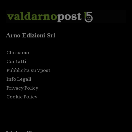
Arno Edizioni Srl
Chi siamo
Contatti
Pubblicità su Vpost
Info Legali
Privacy Policy
Cookie Policy
Html code here! Replace this with any non empty raw html
code and that's it.