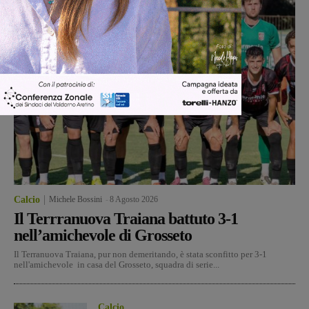
Calcio
Michele Bossini
-
8 Agosto 2026
Il Terrranuova Traiana battuto 3-1
nell’amichevole di Grosseto
Il Terranuova Traiana, pur non demeritando, è stata sconfitto per 3-1
nell'amichevole in casa del Grosseto, squadra di serie...
Calcio