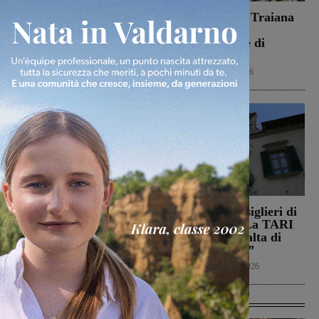
Dal treno all’ospedale, la
Il Terrranuova Traiana
vita in “Frammenti”: il
battuto 3-1
primo libro del
nell’amichevole di
valdarnese Luca Livi
Grosseto
Cultura
9 Agosto 2026
Calcio
8 Agosto 2026
Il Montevarchi affronta
Reggello, i consiglieri di
in amichevole l’Ancona
opposizione: “La TARI
2026 resta più alta di
Calcio
8 Agosto 2026
quella del 2022”
Politica
8 Agosto 2026
Ultime Calcio