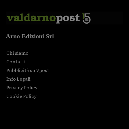
Arno Edizioni Srl
Chi siamo
Contatti
Pubblicità su Vpost
Info Legali
Privacy Policy
Cookie Policy
Html code here! Replace this with any non empty raw html
code and that's it.