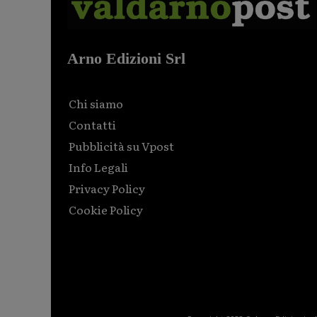
Arno Edizioni Srl
Chi siamo
Contatti
Pubblicità su Vpost
Info Legali
Privacy Policy
Cookie Policy
Html code here! Replace this with any non empty raw
html code and that's it.