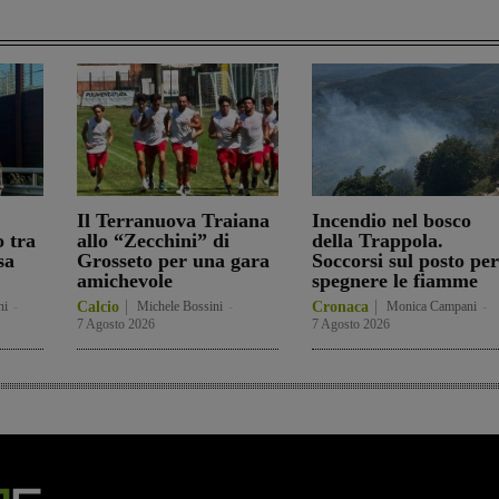
Il Terranuova Traiana
Incendio nel bosco
o tra
allo “Zecchini” di
della Trappola.
sa
Grosseto per una gara
Soccorsi sul posto per
amichevole
spegnere le fiamme
ni
-
Calcio
Michele Bossini
-
Cronaca
Monica Campani
-
7 Agosto 2026
7 Agosto 2026