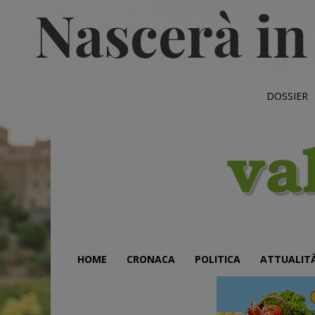
DOSSIER
HOME
CRONACA
POLITICA
ATTUALIT