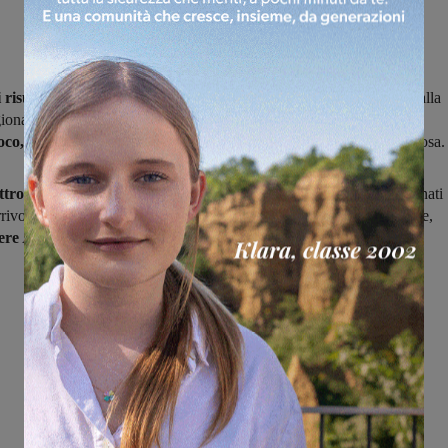
risultati ottenuti la scorsa stagione,
vittoria dei play-off e arrivo alla
ionale persa solo ai rigori, l
‘Ideal Club Incisa ha cambiato
oco,
confermando mister Martelloni in panchina e gran parte della rosa.
tro i volti nuovi:
nello specifico si tratta dei
centrocampisti
Fortunati
rrivo dal Chianti Nord, a rinforzare
la difesa
Molinu dalla Rignanese,
iere
Arnetoli dall’Atletico Figline.