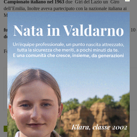
Campionato italiano nel 1963
due Giri del Lazio un Giro
dell’Emilia, Inoltre aveva partecipato con la nazionale italiana ai
Mondiali nel 1964 e nel 1965.
funerali
si svolgeranno nella Chiesa di Castelfranco di Sopra alle 10 
domattina
(sabato 5 agosto).
Foto www.museociclismo.it
Michele Bossini
TAGS
ciclismo
ciclimo