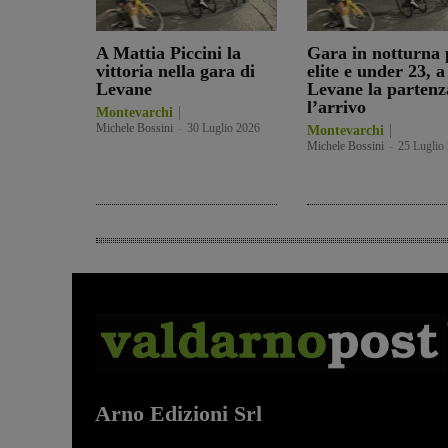
A Mattia Piccini la
Gara in notturna 
vittoria nella gara di
elite e under 23, a
Levane
Levane la partenz
l’arrivo
Montevarchi
Michele Bossini
-
30 Luglio 2026
Montevarchi
Michele Bossini
-
25 Luglio
Arno Edizioni Srl