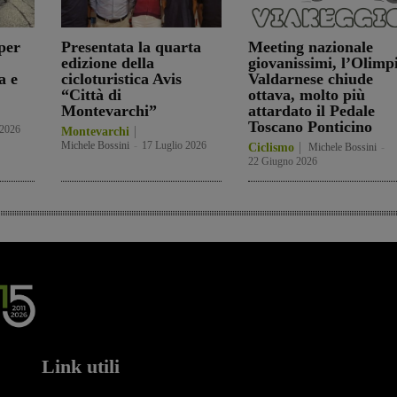
per
Presentata la quarta
Meeting nazionale
edizione della
giovanissimi, l’Olimp
a e
cicloturistica Avis
Valdarnese chiude
“Città di
ottava, molto più
Montevarchi”
attardato il Pedale
Toscano Ponticino
 2026
Montevarchi
Michele Bossini
-
17 Luglio 2026
Ciclismo
Michele Bossini
-
22 Giugno 2026
Link utili