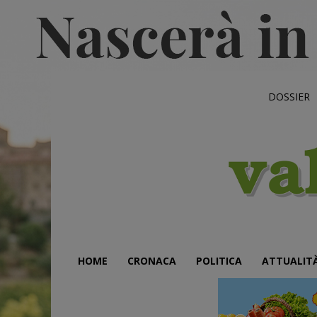
DOSSIER
HOME
CRONACA
POLITICA
ATTUALIT