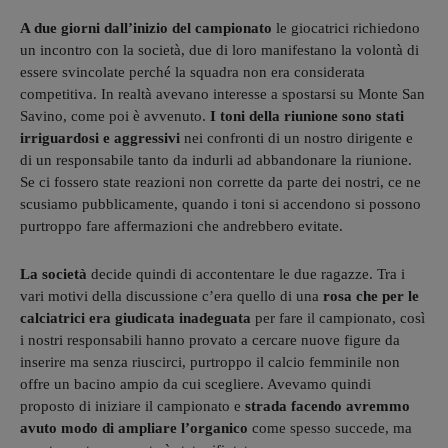
A due giorni dall’inizio del campionato
le giocatrici richiedono
un incontro con la società, due di loro manifestano la volontà di
essere svincolate perché la squadra non era considerata
competitiva. In realtà avevano interesse a spostarsi su Monte San
Savino, come poi è avvenuto.
I toni della riunione sono stati
irriguardosi e aggressivi
nei confronti di un nostro dirigente e
di un responsabile tanto da indurli ad abbandonare la riunione.
Se ci fossero state reazioni non corrette da parte dei nostri, ce ne
scusiamo pubblicamente, quando i toni si accendono si possono
purtroppo fare affermazioni che andrebbero evitate.
La società
decide quindi di accontentare le due ragazze. Tra i
vari motivi della discussione c’era quello di una
rosa che per le
calciatrici era giudicata inadeguata
per fare il campionato, così
i nostri responsabili hanno provato a cercare nuove figure da
inserire ma senza riuscirci, purtroppo il calcio femminile non
offre un bacino ampio da cui scegliere. Avevamo quindi
proposto di iniziare il campionato e
strada facendo avremmo
avuto modo di ampliare l’organico
come spesso succede, ma