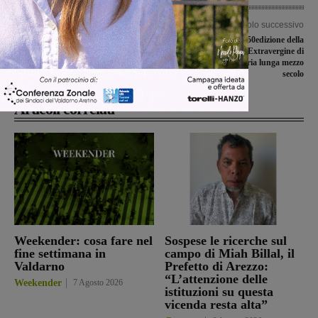
Articolo precedente
Articolo successivo
Una Unomaglia Valdarninsieme dai
Presentata la 50edizione della
due volti torna con le pive nel sacco da
Rassegna dell’Extravergine di
Capannori
Reggello: una storia lunga mezzo
secolo
Articoli correlati
Weekender: cosa fare nel
Sospese le ricerche sul
fine settimana in
campo di Miah Billal, il
Valdarno
Prefetto di Arezzo:
“L’attenzione delle
Weekender
7 Agosto 2026
istituzioni su questa
vicenda resta alta”