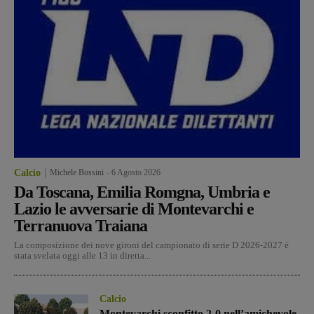
Calcio
Michele Bossini
-
6 Agosto 2026
Da Toscana, Emilia Romgna, Umbria e
Lazio le avversarie di Montevarchi e
Terranuova Traiana
La composizione dei nove gironi del campionato di serie D 2026-2027 è
stata svelata oggi alle 13 in diretta...
Calcio
Montevarchi sconfitto 2-0 nell’amichevole