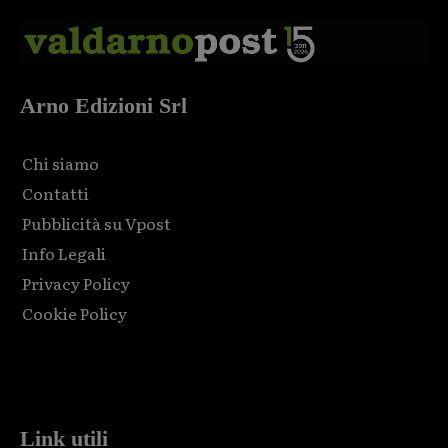
Arno Edizioni Srl
Chi siamo
Contatti
Pubblicità su Vpost
Info Legali
Privacy Policy
Cookie Policy
Html code here! Replace this with any non empty raw html
code and that's it.
Link utili