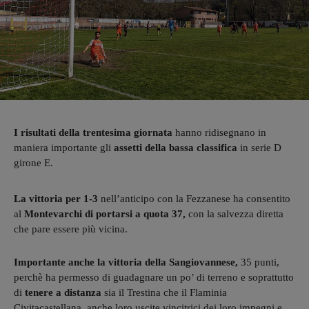
I risultati della trentesima giornata
hanno ridisegnano in
maniera importante gli
assetti della bassa classifica
in serie D
girone E.
La vittoria per 1-3
nell’anticipo con la Fezzanese ha consentito
al
Montevarchi di portarsi a quota 37,
con la salvezza diretta
che pare essere più vicina.
Importante anche la vittoria della Sangiovannese,
35 punti,
perchè ha permesso di guadagnare un po’ di terreno e soprattutto
di
tenere a distanza
sia il Trestina che il Flaminia
Civitacastellana, anche loro uscite vincitrici dei loro impegni e