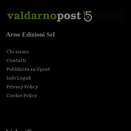
Arno Edizioni Srl
Chi siamo
Contatti
Pubblicità su Vpost
Info Legali
Privacy Policy
Cookie Policy
Html code here! Replace this with any non empty raw html
code and that's it.