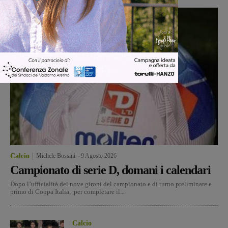
Calcio
Michele Bossini
-
9 Agosto 2026
Campionato di serie D, domani i calendari
Dopo l’ufficialità dei nove gironi del campionato e di turno preliminare e
primo di Coppa Italia, per completare il...
Calcio