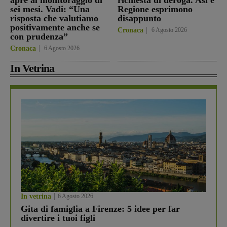
apre al monitoraggio di
richiesta di deroga. Asl e
sei mesi. Vadi: “Una
Regione esprimono
risposta che valutiamo
disappunto
positivamente anche se
Cronaca
6 Agosto 2026
con prudenza”
Cronaca
6 Agosto 2026
In Vetrina
In vetrina
6 Agosto 2026
Gita di famiglia a Firenze: 5 idee per far
divertire i tuoi figli