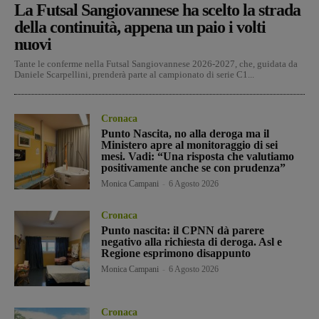
La Futsal Sangiovannese ha scelto la strada
della continuità, appena un paio i volti
nuovi
Tante le conferme nella Futsal Sangiovannese 2026-2027, che, guidata da
Daniele Scarpellini, prenderà parte al campionato di serie C1...
Cronaca
Punto Nascita, no alla deroga ma il
Ministero apre al monitoraggio di sei
mesi. Vadi: “Una risposta che valutiamo
positivamente anche se con prudenza”
Monica Campani
-
6 Agosto 2026
Cronaca
Punto nascita: il CPNN dà parere
negativo alla richiesta di deroga. Asl e
Regione esprimono disappunto
Monica Campani
-
6 Agosto 2026
Cronaca