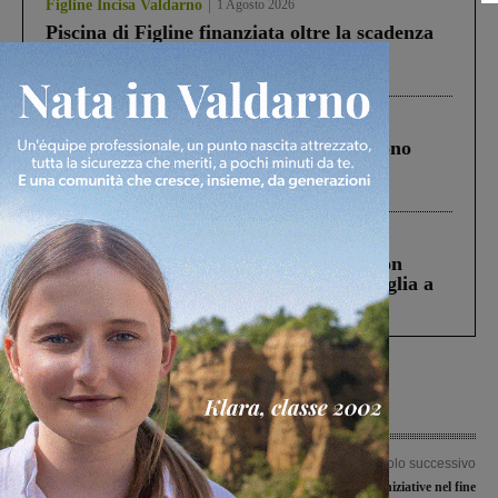
Figline Incisa Valdarno
1 Agosto 2026
Piscina di Figline finanziata oltre la scadenza
Pnrr, il gruppo di Fratelli d’Italia: “Un
ringraziamento al Governo”
Cronaca
4 Agosto 2026
Un anno fa la strage in A1 in cui morirono
Gianni, Giulia e Franco. Lo schianto, il
processo, lo stop ai sorpassi fra tir....
Cronaca
3 Agosto 2026
Scomparso da una struttura di Castiglion
Fiorentino l’uomo che aveva ucciso la figlia a
Levane nel 2020
Articolo precedente
Articolo successivo
Casucci, Lega: tra la soddisfazione
Weekender: feste e iniziative nel fine