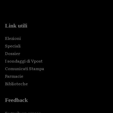
Html code here! Replace this with any non empty raw html
code and that's it.
Link utili
Elezioni
Speciali
Dossier
I sondaggi di Vpost
Comunicati Stampa
Farmacie
Biblioteche
Feedback