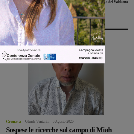
per Fimer e l’attenzione necessaria per
settimana del Valdarno
l’Opificio Tecnologico
Ultime Notizie
Cronaca
Glenda Venturini
-
6 Agosto 2026
Sospese le ricerche sul campo di Miah