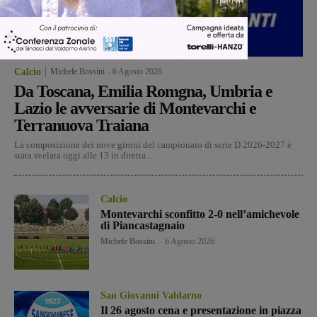
Calcio
Michele Bossini
-
6 Agosto 2026
Da Toscana, Emilia Romgna, Umbria e
Lazio le avversarie di Montevarchi e
Terranuova Traiana
La composizione dei nove gironi del campionato di serie D 2026-2027 è
stata svelata oggi alle 13 in diretta...
Calcio
Montevarchi sconfitto 2-0 nell’amichevole
di Piancastagnaio
Michele Bossini
-
6 Agosto 2026
San Giovanni Valdarno
Il 26 agosto cena e presentazione in piazza