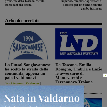
presidente della Toscana: vietato
impervia, complesse operazioni di
tenere cani alla catena
soccorso per un 60enne con una
gamba fratturata
Articoli correlati
La Futsal Sangiovannese
Da Toscana, Emilia
ha scelto la strada della
Romgna, Umbria e Lazio
continuità, appena un
le avversarie di
×
paio i volti nuovi
Montevarchi e
Terranuova Traiana
San Giovanni Valdarno
6 Agosto 2026
Calcio
6 Agosto 2026