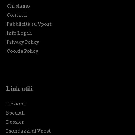
Chi siamo
Contatti
Pubblicità su Vpost
Info Legali
Privacy Policy
Cookie Policy
Html code here! Replace this with any non empty raw html
code and that's it.
Link utili
Elezioni
Speciali
Dossier
I sondaggi di Vpost