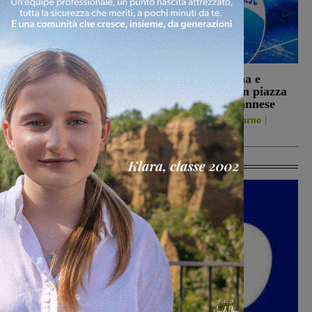
Montevarchi sconfitto 2-
Il 26 agosto cena e
0 nell’amichevole di
presentazione in piazza
Piancastagnaio
per la Sangiovannese
Calcio
6 Agosto 2026
San Giovanni Valdarno
5 Agosto 2026
Ultime Calcio