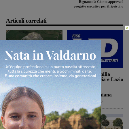
Rignano: la Giunta approva il
progetto esecutivo per il ripristino
Articoli correlati
×
Il Comitato “Le vittime
Da Toscana, Emilia
di Podere Rota” presenta
Romgna, Umbria e Lazio
un esposto sulle molestie
le avversarie di
olfattive derivanti dal
Montevarchi e
sito
Terranuova Traiana
Cronaca
6 Agosto 2026
Calcio
6 Agosto 2026