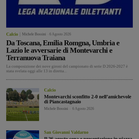
Calcio
Michele Bossini
-
6 Agosto 2026
Da Toscana, Emilia Romgna, Umbria e
Lazio le avversarie di Montevarchi e
Terranuova Traiana
La composizione dei nove gironi del campionato di serie D 2026-2027 è
stata svelata oggi alle 13 in diretta...
Calcio
Montevarchi sconfitto 2-0 nell’amichevole
di Piancastagnaio
Michele Bossini
-
6 Agosto 2026
San Giovanni Valdarno
Il 26 agosto cena e presentazione in piazza