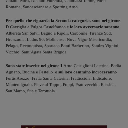
Chianti Nord, Dinamo Florentia, Gambassi Terme, Porta
Romana, Sancascianese e Sporting Arno.
Per quello che riguarda la Seconda categoria, sono nel girone
D
Cavriglia e Fulgor Castelfranco e
le loro avversarie saranno
Albereta San Salvi, Bagno a Ripoli, Carbonile, Firenze Sud,
Firenzuola, Ludus 90, Molinense, Nova Vigor Misericordia,
Pelago, Reconquista, Spartaco Banti Barberino, Sandro Vignini
Vicchio, Sant’Agata Santa Brigida
Sono state inserite nel girone I
Arno Castiglioni Laterina, Badia
Agnano, Bucine e Pestello e
sul loro cammino incroceranno
Fortis Arezzo, Fratta Santa Caterina, Fratticciola, Indicatore,
Montemignaio, Pieve al Toppo, Poppi, Pratovecchio, Rassina,
San Marco, Stia e Terontola.