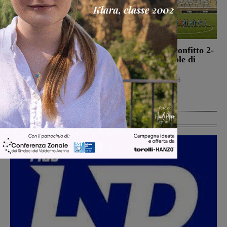
Morto Francesco
Montevarchi sconfitto 2-
Guccini, aveva 86 anni.
0 nell’amichevole di
Il 25 aprile del 2024
Piancastagnaio
venne a Gropina per
Calcio
6 Agosto 2026
celebrare la Liberazione
Cronaca
6 Agosto 2026
Ultime Calcio