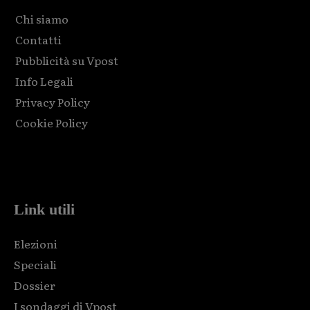
Chi siamo
Contatti
Pubblicità su Vpost
Info Legali
Privacy Policy
Cookie Policy
Html code here! Replace this with any non empty raw html
code and that's it.
Link utili
Elezioni
Speciali
Dossier
I sondaggi di Vpost