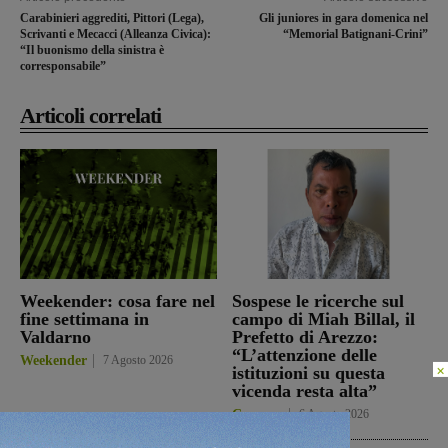
Carabinieri aggrediti, Pittori (Lega),
Gli juniores in gara domenica nel
Scrivanti e Mecacci (Alleanza Civica):
“Memorial Batignani-Crini”
“Il buonismo della sinistra è
corresponsabile”
Articoli correlati
Weekender: cosa fare nel
Sospese le ricerche sul
fine settimana in
campo di Miah Billal, il
Valdarno
Prefetto di Arezzo:
“L’attenzione delle
Weekender
7 Agosto 2026
×
istituzioni su questa
vicenda resta alta”
Cronaca
6 Agosto 2026