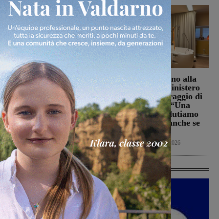
La Futsal Sangiovannese
Punto Nascita, no alla
ha scelto la strada della
deroga ma il Ministero
continuità, appena un
apre al monitoraggio di
paio i volti nuovi
sei mesi. Vadi: “Una
risposta che valutiamo
San Giovanni Valdarno
positivamente anche se
6 Agosto 2026
con prudenza”
Cronaca
6 Agosto 2026
Ultime Calcio