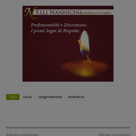
TAGS
calcio
sangiovannese
eccellenza
Articolo precedente
Articolo successivo