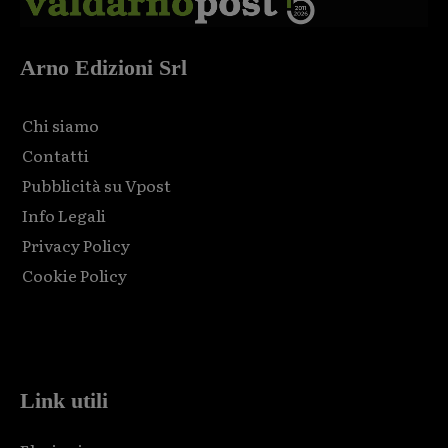
Arno Edizioni Srl
Chi siamo
Contatti
Pubblicità su Vpost
Info Legali
Privacy Policy
Cookie Policy
Html code here! Replace this with any non empty raw html
code and that's it.
Link utili