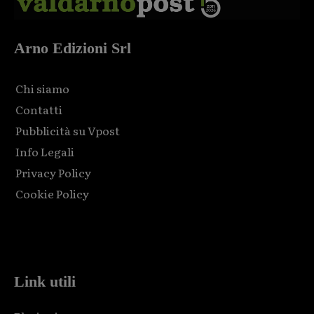
Arno Edizioni Srl
Chi siamo
Contatti
Pubblicità su Vpost
Info Legali
Privacy Policy
Cookie Policy
Html code here! Replace this with any non empty raw html
code and that's it.
Link utili