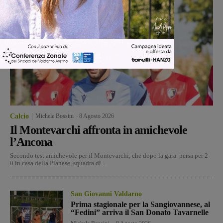
Calcio
Michele Bossini
-
8 Agosto 2026
Il Montevarchi affronta in amichevole
l’Ancona
Secondo test amichevole per il Montevarchi, che dopo la gara persa per 2-
0 in casa della Pianese, squadra di...
San Giovanni Valdarno
Prima stagionale per la Sangiovannese, al
“Fedini” arriva il San Donato Tavarnelle