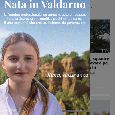
quella del 2022”
Politica
8 Agosto 2026
Prima stagionale per la
Loro Ciuffenna, squadre
Sangiovannese, al
antincendio al lavoro per
“Fedini” arriva il San
un rogo nei boschi
Donato Tavarnelle
Cronaca
8 Agosto 2026
San Giovanni Valdarno
8 Agosto 2026
Ultime Calcio