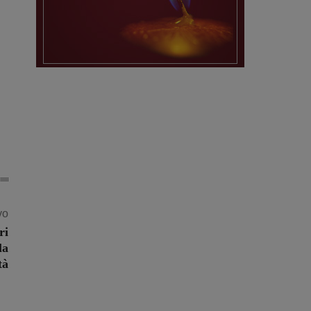
vo
ri
la
tà