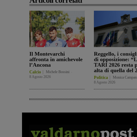
Articoli correlati
Il Montevarchi
Reggello, i consigl
affronta in amichevole
di opposizione: “
l’Ancona
TARI 2026 resta p
alta di quella del
Calcio
Michele Bossini
-
8 Agosto 2026
Politica
Monica Campan
8 Agosto 2026