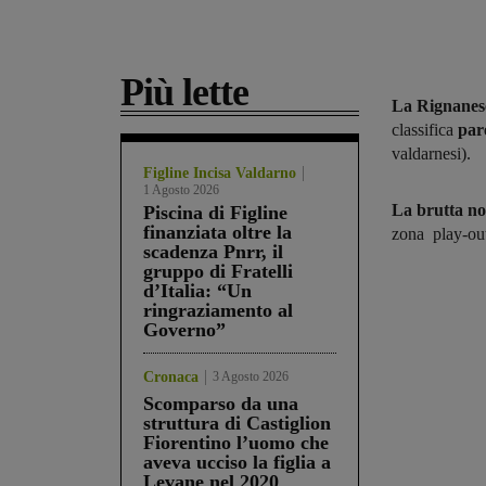
Più lette
La Rignanes
classifica
par
valdarnesi).
Figline Incisa Valdarno
1 Agosto 2026
La brutta no
Piscina di Figline
finanziata oltre la
zona play-out
scadenza Pnrr, il
gruppo di Fratelli
d’Italia: “Un
ringraziamento al
Governo”
Cronaca
3 Agosto 2026
Scomparso da una
struttura di Castiglion
Fiorentino l’uomo che
aveva ucciso la figlia a
Levane nel 2020