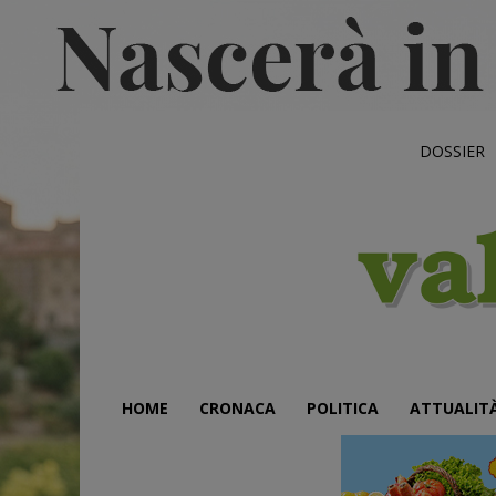
DOSSIER
HOME
CRONACA
POLITICA
ATTUALIT