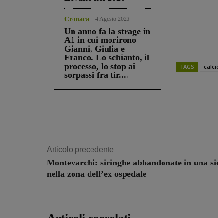
Cronaca
4 Agosto 2026
Un anno fa la strage in
A1 in cui morirono
Gianni, Giulia e
Franco. Lo schianto, il
processo, lo stop ai
TAGS
calci
sorpassi fra tir....
Share
Articolo precedente
Montevarchi: siringhe abbandonate in una si
nella zona dell’ex ospedale