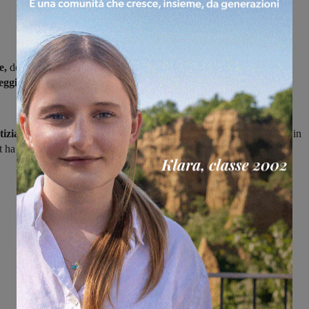
e,
dopo cinque sconfitte consecutive, è tornata a muovere la sua
eggiando in casa dell’Affrico 1-1
(di Ciancaleoni la rete dei
tizia
per la squadra biancoverde è che il Calenzano, ultima squadra in
 ha vinto e
ridotto il suo ritardo a due punti
.