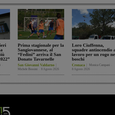
ieri
Prima stagionale per la
Loro Ciuffenna,
La
Sangiovannese, al
squadre antincendio a
iù
“Fedini” arriva il San
lavoro per un rogo ne
 2022”
Donato Tavarnelle
boschi
i
-
San Giovanni Valdarno
Cronaca
Monica Campani
-
Michele Bossini
-
8 Agosto 2026
8 Agosto 2026