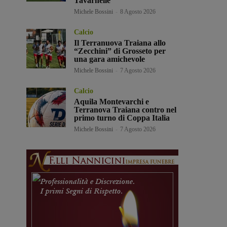
Tavarnelle
Michele Bossini
-
8 Agosto 2026
Calcio
Il Terranuova Traiana allo
“Zecchini” di Grosseto per
una gara amichevole
Michele Bossini
-
7 Agosto 2026
Calcio
Aquila Montevarchi e
Terranova Traiana contro nel
primo turno di Coppa Italia
Michele Bossini
-
7 Agosto 2026