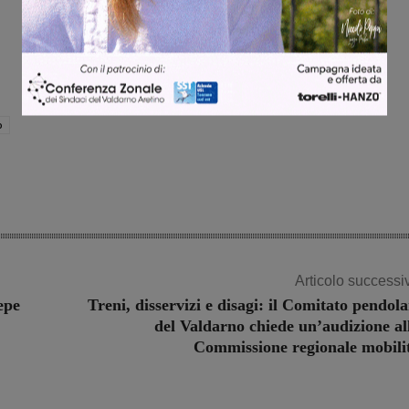
o
Articolo successi
epe
Treni, disservizi e disagi: il Comitato pendola
del Valdarno chiede un’audizione al
Commissione regionale mobili