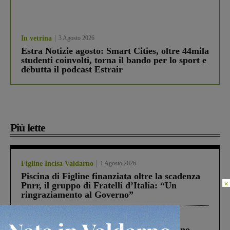
In vetrina
3 Agosto 2026
Estra Notizie agosto: Smart Cities, oltre 44mila
studenti coinvolti, torna il bando per lo sport e
debutta il podcast Estrair
Più lette
Figline Incisa Valdarno
1 Agosto 2026
Piscina di Figline finanziata oltre la scadenza
×
Pnrr, il gruppo di Fratelli d’Italia: “Un
ringraziamento al Governo”
Cronaca
4 Agosto 2026
Un anno fa la strage in A1 in cui morirono