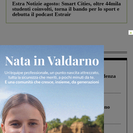
Estra Notizie agosto: Smart Cities, oltre 44mila
studenti coinvolti, torna il bando per lo sport e
debutta il podcast Estrair
×
Più lette
Figline Incisa Valdarno
1 Agosto 2026
Piscina di Figline finanziata oltre la scadenza
Pnrr, il gruppo di Fratelli d’Italia: “Un
ringraziamento al Governo”
Cronaca
4 Agosto 2026
Un anno fa la strage in A1 in cui morirono
Gianni, Giulia e Franco. Lo schianto, il
processo, lo stop ai sorpassi fra tir....
Cronaca
3 Agosto 2026