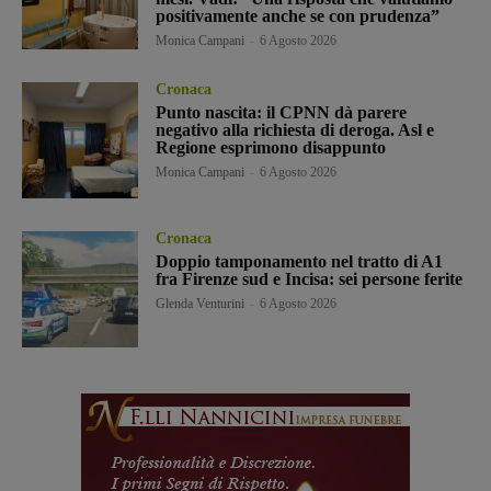
positivamente anche se con prudenza”
Monica Campani
-
6 Agosto 2026
Cronaca
Punto nascita: il CPNN dà parere
negativo alla richiesta di deroga. Asl e
Regione esprimono disappunto
Monica Campani
-
6 Agosto 2026
Cronaca
Doppio tamponamento nel tratto di A1
fra Firenze sud e Incisa: sei persone ferite
Glenda Venturini
-
6 Agosto 2026