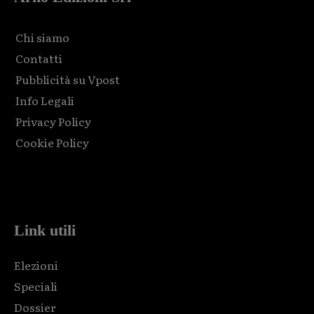
Chi siamo
Contatti
Pubblicità su Vpost
Info Legali
Privacy Policy
Cookie Policy
Html code here! Replace this with any non empty raw html
code and that's it.
Link utili
Elezioni
Speciali
Dossier