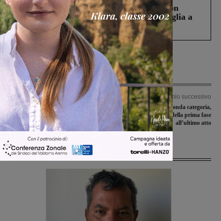
Scomparso da una struttura di Castiglion
Fiorentino l’uomo che aveva ucciso la figlia a
Levane nel 2020
Articolo precedente
Articolo successivo
Ex scuole Lambruschini, apre il
Coppa Toscana di Seconda categoria,
cantiere. L’opera, da oltre 6 milioni di
i triangolari della prima fase
euro, sarà completata entro il 2024
all’ultimo atto
Ultime Notizie