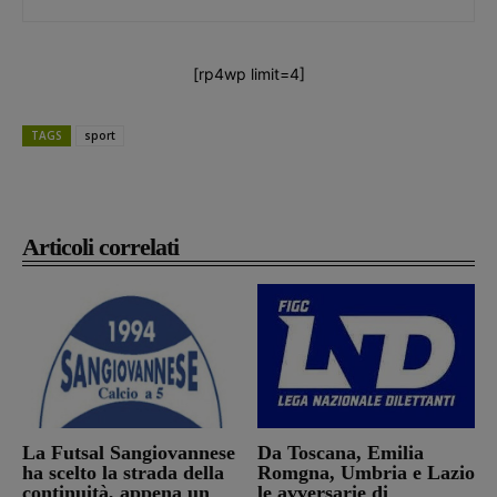
[rp4wp limit=4]
TAGS
sport
Articoli correlati
La Futsal Sangiovannese
Da Toscana, Emilia
ha scelto la strada della
Romgna, Umbria e Lazio
continuità, appena un
le avversarie di