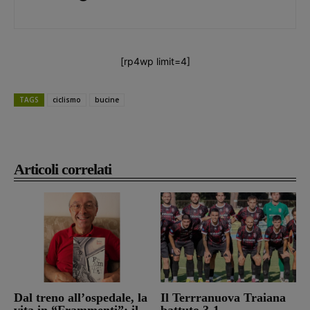
[rp4wp limit=4]
TAGS
ciclismo
bucine
Articoli correlati
Dal treno all’ospedale, la
Il Terrranuova Traiana
vita in “Frammenti”: il
battuto 3-1