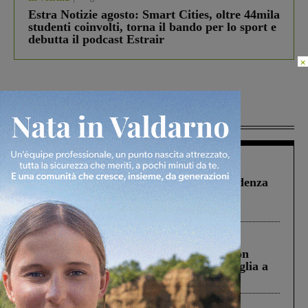
Estra Notizie agosto: Smart Cities, oltre 44mila
studenti coinvolti, torna il bando per lo sport e
debutta il podcast Estrair
×
Più lette
Figline Incisa Valdarno
1 Agosto 2026
Piscina di Figline finanziata oltre la scadenza
Pnrr, il gruppo di Fratelli d’Italia: “Un
ringraziamento al Governo”
Cronaca
3 Agosto 2026
Scomparso da una struttura di Castiglion
Fiorentino l’uomo che aveva ucciso la figlia a
Levane nel 2020