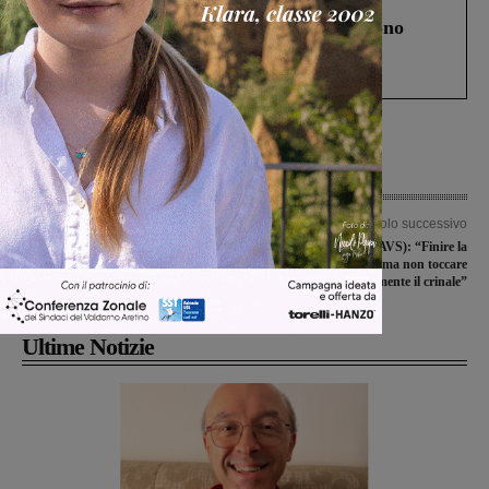
Cronaca
4 Agosto 2026
Un anno fa la strage in A1 in cui morirono
Gianni, Giulia e Franco. Lo schianto, il
processo, lo stop ai sorpassi fra tir....
Articolo precedente
Articolo successivo
Impegni con under 14, under 16 e
Alessandro Baldi (AVS): “Finire la
under 12 per il Rugby Valdarno
panoramica ma non toccare
assolutamente il crinale”
Ultime Notizie