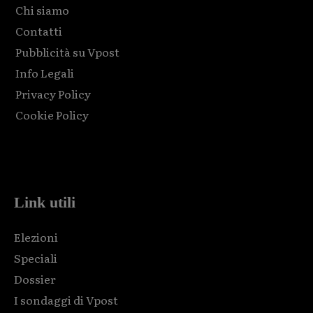
Chi siamo
Contatti
Pubblicità su Vpost
Info Legali
Privacy Policy
Cookie Policy
Html code here! Replace this with any non empty raw html
code and that's it.
Link utili
Elezioni
Speciali
Dossier
I sondaggi di Vpost