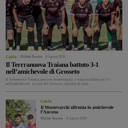
Calcio
Michele Bossini
-
8 Agosto 2026
Il Terrranuova Traiana battuto 3-1
nell’amichevole di Grosseto
Il Terranuova Traiana, pur non demeritando, è stata sconfitto per 3-1
nell'amichevole in casa del Grosseto, squadra di serie...
Calcio
Il Montevarchi affronta in amichevole
l’Ancona
Michele Bossini
-
8 Agosto 2026