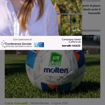
Articolo precedente
Articolo successivo
“Tante vite per un sogno”, il libro di
Lavori al Mercato coperto di piazza
Sara Romoli nei maxi-schermi di
dell’Antica Gora, chiude anche il
Time Square
fontanello
Ultime Notizie
Calcio Giovanili
Michele Bossini
-
8 Agosto 2026