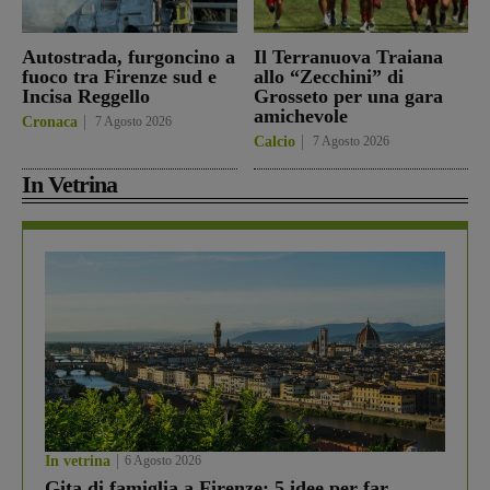
Autostrada, furgoncino a
Il Terranuova Traiana
fuoco tra Firenze sud e
allo “Zecchini” di
Incisa Reggello
Grosseto per una gara
amichevole
Cronaca
7 Agosto 2026
Calcio
7 Agosto 2026
In Vetrina
In vetrina
6 Agosto 2026
Gita di famiglia a Firenze: 5 idee per far