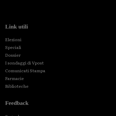
Html code here! Replace this with any non empty raw html
code and that's it.
Link utili
Elezioni
Speciali
Dossier
I sondaggi di Vpost
Comunicati Stampa
Farmacie
Biblioteche
Feedback