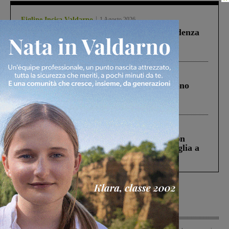
Figline Incisa Valdarno
1 Agosto 2026
Piscina di Figline finanziata oltre la scadenza
Pnrr, il gruppo di Fratelli d’Italia: “Un
ringraziamento al Governo”
Cronaca
4 Agosto 2026
Un anno fa la strage in A1 in cui morirono
Gianni, Giulia e Franco. Lo schianto, il
processo, lo stop ai sorpassi fra tir....
Cronaca
3 Agosto 2026
Scomparso da una struttura di Castiglion
Fiorentino l’uomo che aveva ucciso la figlia a
Levane nel 2020