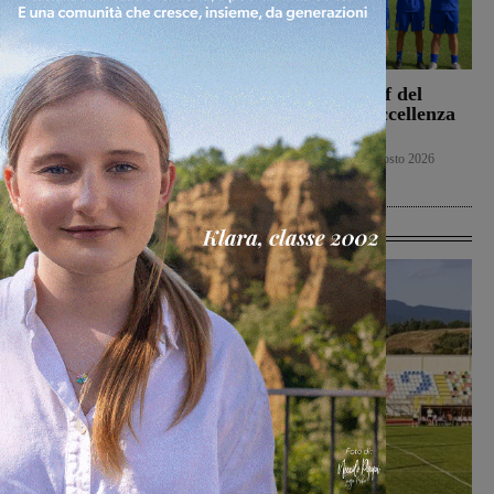
La Sangiovannese tiene
Ufficiale lo staff del
testa al San Donato
Figline per l’Eccellenza
Tavarnelle, che però
2026-2027
passa 0-1
Primo piano
9 Agosto 2026
Calcio
9 Agosto 2026
Ultime Calcio