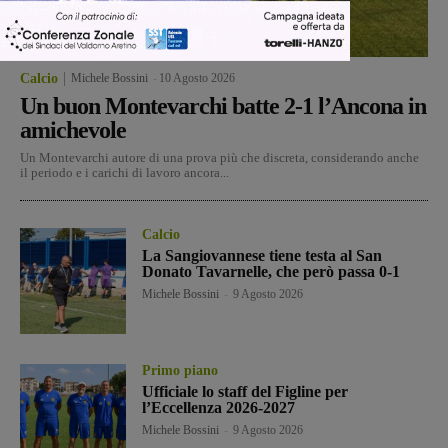
Calcio
Michele Bossini
-
10 Agosto 2026
Un buon Montevarchi batte 2-1 l’Ancona in
amichevole
Un Montevarchi autore di una prova più che discreta, considerando anche
il periodo e i carichi di lavoro ancora...
Calcio
La Sangiovannese tiene testa al San
Donato Tavarnelle, che però passa 0-1
Michele Bossini
-
9 Agosto 2026
Primo piano
Ufficiale lo staff del Figline per
l’Eccellenza 2026-2027
Michele Bossini
-
9 Agosto 2026