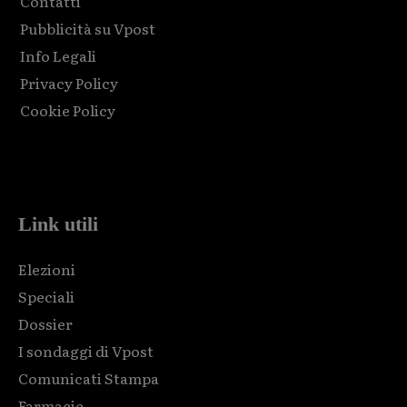
Contatti
Pubblicità su Vpost
Info Legali
Privacy Policy
Cookie Policy
Html code here! Replace this with any non empty raw html
code and that's it.
Link utili
Elezioni
Speciali
Dossier
I sondaggi di Vpost
Comunicati Stampa
Farmacie