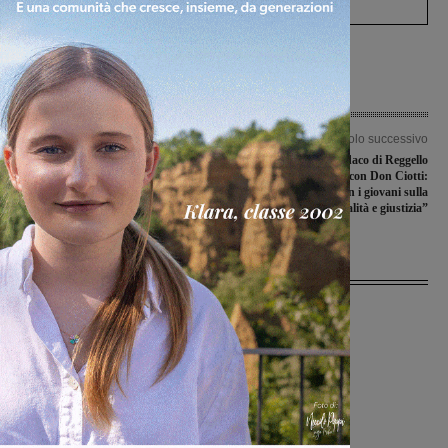
Articolo precedente
Articolo successivo
Ai Licei Giovanni da San Giovanni
Anche il sindaco di Reggello
torna l’appuntamento con il “Caffè
all’incontro con Don Ciotti:
Artistico-Letterario”
“Continuiamo con i giovani sulla
strada di legalità e giustizia”
Ultime Notizie