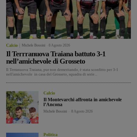
Calcio
Michele Bossini
-
8 Agosto 2026
Il Terrranuova Traiana battuto 3-1
nell’amichevole di Grosseto
Il Terranuova Traiana, pur non demeritando, è stata sconfitto per 3-1
nell'amichevole in casa del Grosseto, squadra di serie...
Calcio
Il Montevarchi affronta in amichevole
l’Ancona
Michele Bossini
-
8 Agosto 2026
Politica