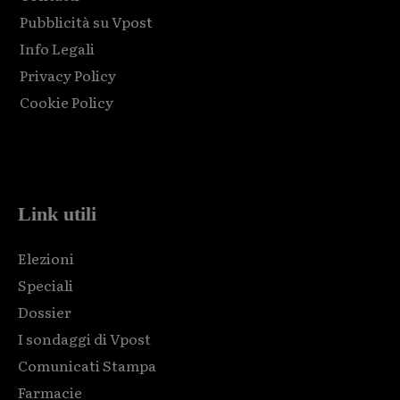
Pubblicità su Vpost
Info Legali
Privacy Policy
Cookie Policy
Html code here! Replace this with any non empty raw html
code and that's it.
Link utili
Elezioni
Speciali
Dossier
I sondaggi di Vpost
Comunicati Stampa
Farmacie