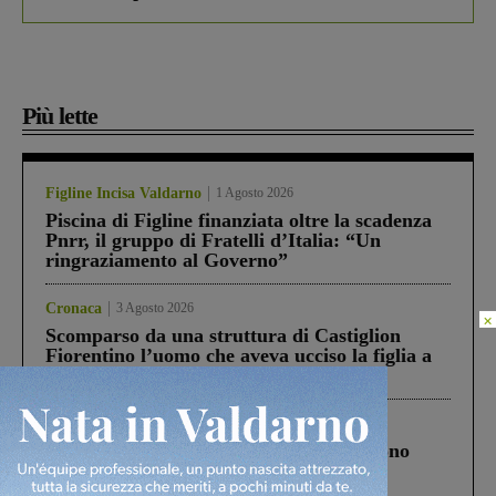
Più lette
Figline Incisa Valdarno
1 Agosto 2026
Piscina di Figline finanziata oltre la scadenza
Pnrr, il gruppo di Fratelli d’Italia: “Un
ringraziamento al Governo”
Cronaca
3 Agosto 2026
×
Scomparso da una struttura di Castiglion
Fiorentino l’uomo che aveva ucciso la figlia a
Levane nel 2020
Cronaca
4 Agosto 2026
Un anno fa la strage in A1 in cui morirono
Gianni, Giulia e Franco. Lo schianto, il
processo, lo stop ai sorpassi fra tir....