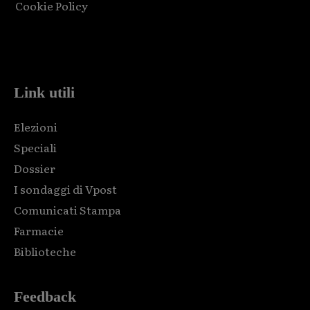
Cookie Policy
Html code here! Replace this with any non empty raw html
code and that's it.
Link utili
Elezioni
Speciali
Dossier
I sondaggi di Vpost
Comunicati Stampa
Farmacie
Biblioteche
Feedback