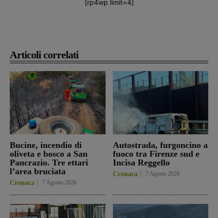
[rp4wp limit=4]
Articoli correlati
Bucine, incendio di
Autostrada, furgoncino a
oliveta e bosco a San
fuoco tra Firenze sud e
Pancrazio. Tre ettari
Incisa Reggello
l’area bruciata
Cronaca
7 Agosto 2026
Cronaca
7 Agosto 2026