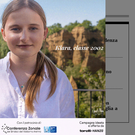
Più lette
Figline Incisa Valdarno
1 Agosto 2026
Piscina di Figline finanziata oltre la scadenza
Pnrr, il gruppo di Fratelli d’Italia: “Un
ringraziamento al Governo”
Cronaca
4 Agosto 2026
Un anno fa la strage in A1 in cui morirono
Gianni, Giulia e Franco. Lo schianto, il
processo, lo stop ai sorpassi fra tir....
Cronaca
3 Agosto 2026
Scomparso da una struttura di Castiglion
Fiorentino l’uomo che aveva ucciso la figlia a
Levane nel 2020