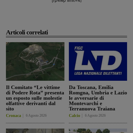
[rp4wp limit=4]
Articoli correlati
Il Comitato “Le vittime
Da Toscana, Emilia
di Podere Rota” presenta
Romgna, Umbria e Lazio
un esposto sulle molestie
le avversarie di
olfattive derivanti dal
Montevarchi e
sito
Terranuova Traiana
Cronaca
6 Agosto 2026
Calcio
6 Agosto 2026