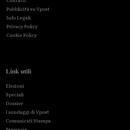
Contatti
Pubblicità su Vpost
Info Legali
Privacy Policy
Cookie Policy
Html code here! Replace this with any non empty raw html
code and that's it.
Link utili
Elezioni
Speciali
Dossier
I sondaggi di Vpost
Comunicati Stampa
Farmacie