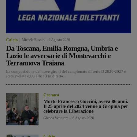
Calcio
Michele Bossini
-
6 Agosto 2026
Da Toscana, Emilia Romgna, Umbria e
Lazio le avversarie di Montevarchi e
Terranuova Traiana
La composizione dei nove gironi del campionato di serie D 2026-2027 è
stata svelata oggi alle 13 in diretta...
Cronaca
Morto Francesco Guccini, aveva 86 anni.
Il 25 aprile del 2024 venne a Gropina per
celebrare la Liberazione
Glenda Venturini
-
6 Agosto 2026
Calcio