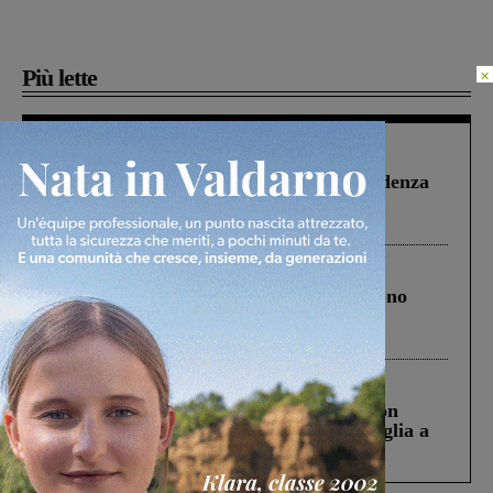
Più lette
×
Figline Incisa Valdarno
1 Agosto 2026
Piscina di Figline finanziata oltre la scadenza
Pnrr, il gruppo di Fratelli d’Italia: “Un
ringraziamento al Governo”
Cronaca
4 Agosto 2026
Un anno fa la strage in A1 in cui morirono
Gianni, Giulia e Franco. Lo schianto, il
processo, lo stop ai sorpassi fra tir....
Cronaca
3 Agosto 2026
Scomparso da una struttura di Castiglion
Fiorentino l’uomo che aveva ucciso la figlia a
Levane nel 2020