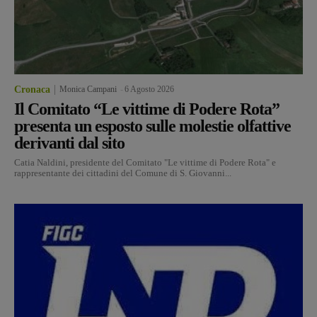
Cronaca
Monica Campani
-
6 Agosto 2026
Il Comitato “Le vittime di Podere Rota”
presenta un esposto sulle molestie olfattive
derivanti dal sito
Catia Naldini, presidente del Comitato "Le vittime di Podere Rota" e
rappresentante dei cittadini del Comune di S. Giovanni...