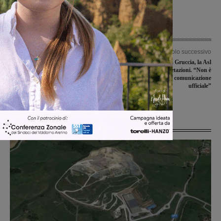
Articolo precedente
Articolo successivo
“E quindi uscimmo a riveder le
Punto nascita della Gruccia, la Asl
stelle”: lo spot contro la dipendenza
frena le false interpretazioni. “Non è
da gioco d’azzardo nato dalla
pervenuta alcuna comunicazione
testimonianza di un giovane del
ufficiale”
Valdarno
Ultime Notizie