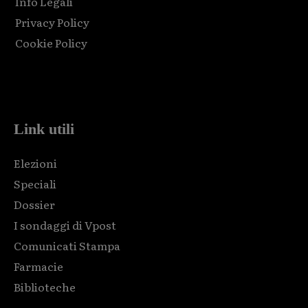
Info Legali
Privacy Policy
Cookie Policy
Html code here! Replace this with any non empty raw html
code and that's it.
Link utili
Elezioni
Speciali
Dossier
I sondaggi di Vpost
Comunicati Stampa
Farmacie
Biblioteche