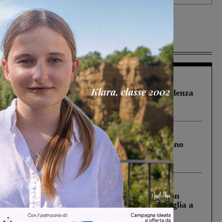
Più lette
Figline Incisa Valdarno
1 Agosto 2026
Piscina di Figline finanziata oltre la scadenza
Pnrr, il gruppo di Fratelli d’Italia: “Un
ringraziamento al Governo”
Cronaca
4 Agosto 2026
Un anno fa la strage in A1 in cui morirono
Gianni, Giulia e Franco. Lo schianto, il
processo, lo stop ai sorpassi fra tir....
Cronaca
3 Agosto 2026
Scomparso da una struttura di Castiglion
Fiorentino l’uomo che aveva ucciso la figlia a
Levane nel 2020