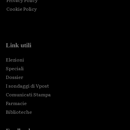
Privacy Policy
Cookie Policy
Html code here! Replace this with any non empty raw html
code and that's it.
Link utili
Elezioni
Speciali
Dossier
I sondaggi di Vpost
Comunicati Stampa
Farmacie
Biblioteche