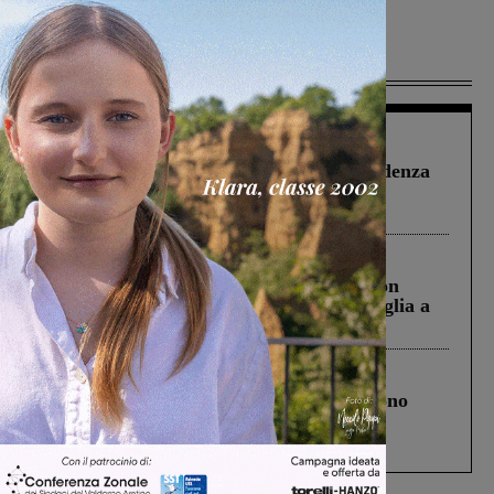
Più lette
Figline Incisa Valdarno
1 Agosto 2026
Piscina di Figline finanziata oltre la scadenza
Pnrr, il gruppo di Fratelli d’Italia: “Un
ringraziamento al Governo”
Cronaca
3 Agosto 2026
Scomparso da una struttura di Castiglion
Fiorentino l’uomo che aveva ucciso la figlia a
Levane nel 2020
Cronaca
4 Agosto 2026
Un anno fa la strage in A1 in cui morirono
Gianni, Giulia e Franco. Lo schianto, il
processo, lo stop ai sorpassi fra tir....