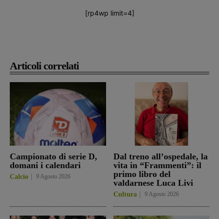
[rp4wp limit=4]
Articoli correlati
Campionato di serie D,
Dal treno all’ospedale, la
domani i calendari
vita in “Frammenti”: il
primo libro del
Calcio
9 Agosto 2026
valdarnese Luca Livi
Cultura
9 Agosto 2026