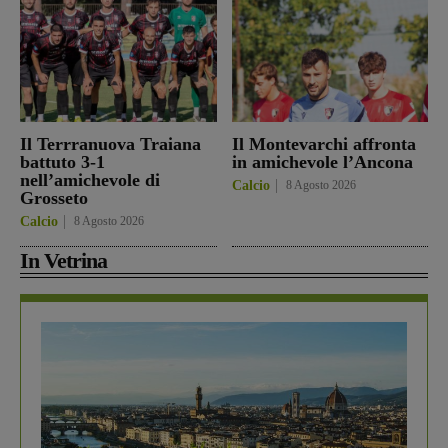
Il Terrranuova Traiana
Il Montevarchi affronta
battuto 3-1
in amichevole l’Ancona
nell’amichevole di
Calcio
8 Agosto 2026
Grosseto
Calcio
8 Agosto 2026
In Vetrina