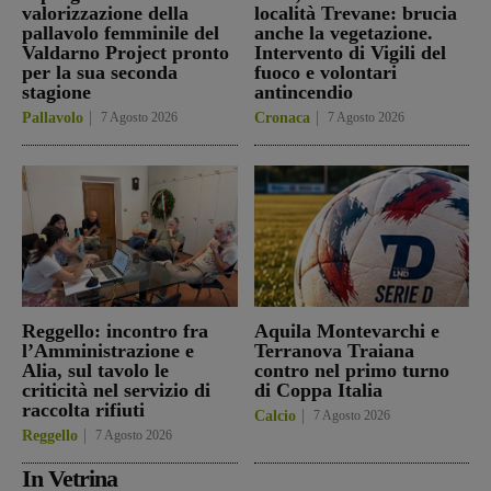
valorizzazione della
località Trevane: brucia
pallavolo femminile del
anche la vegetazione.
Valdarno Project pronto
Intervento di Vigili del
per la sua seconda
fuoco e volontari
stagione
antincendio
Pallavolo
7 Agosto 2026
Cronaca
7 Agosto 2026
Reggello: incontro fra
Aquila Montevarchi e
l’Amministrazione e
Terranova Traiana
Alia, sul tavolo le
contro nel primo turno
criticità nel servizio di
di Coppa Italia
raccolta rifiuti
Calcio
7 Agosto 2026
Reggello
7 Agosto 2026
In Vetrina