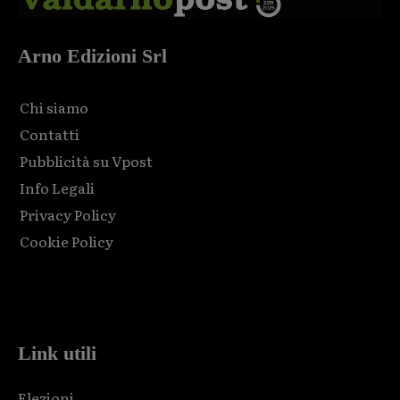
Arno Edizioni Srl
Chi siamo
Contatti
Pubblicità su Vpost
Info Legali
Privacy Policy
Cookie Policy
Html code here! Replace this with any non empty raw html
code and that's it.
Link utili
Elezioni