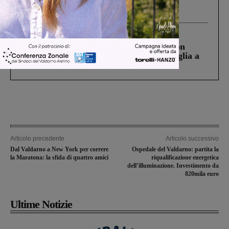
Gianni, Giulia e Franco. Lo schianto, il
processo, lo stop ai sorpassi fra tir....
Cronaca
3 Agosto 2026
Scomparso da una struttura di Castiglion
Fiorentino l’uomo che aveva ucciso la figlia a
Levane nel 2020
Articolo precedente
Articolo successivo
Dal Valdarno a New York per correre
Ospedale del Valdarno: partita la
la Maratona: la sfida di quattro amici
riqualificazione energetica
dell’illuminazione. Investimento da
820mila euro
Ultime Notizie