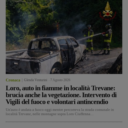
Cronaca
Glenda Venturini
-
7 Agosto 2026
Loro, auto in fiamme in località Trevane:
brucia anche la vegetazione. Intervento di
Vigili del fuoco e volontari antincendio
Un'auto è andata a fuoco oggi mentre percorreva la strada comunale in
località Trevane, nelle montagne sopra Loro Ciuffenna....