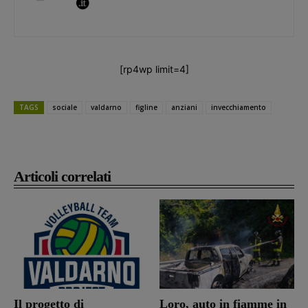
[rp4wp limit=4]
TAGS
sociale
valdarno
figline
anziani
invecchiamento
Articoli correlati
Il progetto di
Loro, auto in fiamme in