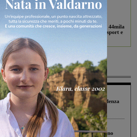
In vetrina
3 Agosto 2026
Estra Notizie agosto: Smart Cities, oltre 44mila
studenti coinvolti, torna il bando per lo sport e
debutta il podcast Estrair
Più lette
Figline Incisa Valdarno
1 Agosto 2026
Piscina di Figline finanziata oltre la scadenza
Pnrr, il gruppo di Fratelli d’Italia: “Un
ringraziamento al Governo”
Cronaca
4 Agosto 2026
Un anno fa la strage in A1 in cui morirono