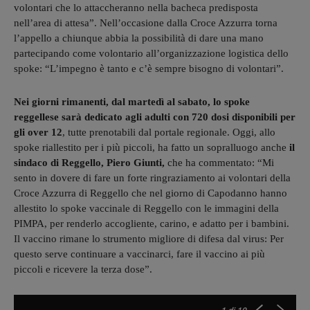
volontari che lo attaccheranno nella bacheca predisposta
nell’area di attesa”. Nell’occasione dalla Croce Azzurra torna
l’appello a chiunque abbia la possibilità di dare una mano
partecipando come volontario all’organizzazione logistica dello
spoke: “L’impegno è tanto e c’è sempre bisogno di volontari”.
Nei giorni rimanenti, dal martedì al sabato, lo spoke
reggellese sarà dedicato agli adulti con 720 dosi disponibili per
gli over 12
, tutte prenotabili dal portale regionale. Oggi, allo
spoke riallestito per i più piccoli, ha fatto un sopralluogo anche
il
sindaco di Reggello, Piero Giunti,
che ha commentato: “Mi
sento in dovere di fare un forte ringraziamento ai volontari della
Croce Azzurra di Reggello che nel giorno di Capodanno hanno
allestito lo spoke vaccinale di Reggello con le immagini della
PIMPA, per renderlo accogliente, carino, e adatto per i bambini.
Il vaccino rimane lo strumento migliore di difesa dal virus: Per
questo serve continuare a vaccinarci, fare il vaccino ai più
piccoli e ricevere la terza dose”.