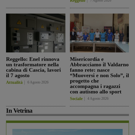
Reggello
7 Agosto 2026
Reggello: Enel rinnova
Misericordia e
un trasformatore nella
Abbracciamo il Valdarno
cabina di Cascia, lavori
fanno rete: nasce
il 7 agosto
“Muoversi e non Solo”, il
progetto che
Attualità
6 Agosto 2026
accompagna i ragazzi
con autismo allo sport
Sociale
4 Agosto 2026
In Vetrina