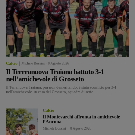
Calcio
Michele Bossini
-
8 Agosto 2026
Il Terrranuova Traiana battuto 3-1
nell’amichevole di Grosseto
Il Terranuova Traiana, pur non demeritando, è stata sconfitto per 3-1
nell'amichevole in casa del Grosseto, squadra di serie...
Calcio
Il Montevarchi affronta in amichevole
l’Ancona
Michele Bossini
-
8 Agosto 2026