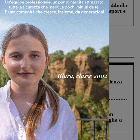
Estra Notizie agosto: Smart Cities, oltre 44mila
studenti coinvolti, torna il bando per lo sport e
debutta il podcast Estrair
Più lette
Figline Incisa Valdarno
1 Agosto 2026
Piscina di Figline finanziata oltre la scadenza
Pnrr, il gruppo di Fratelli d’Italia: “Un
ringraziamento al Governo”
Cronaca
3 Agosto 2026
Scomparso da una struttura di Castiglion
Fiorentino l’uomo che aveva ucciso la figlia a
Levane nel 2020
Cronaca
4 Agosto 2026