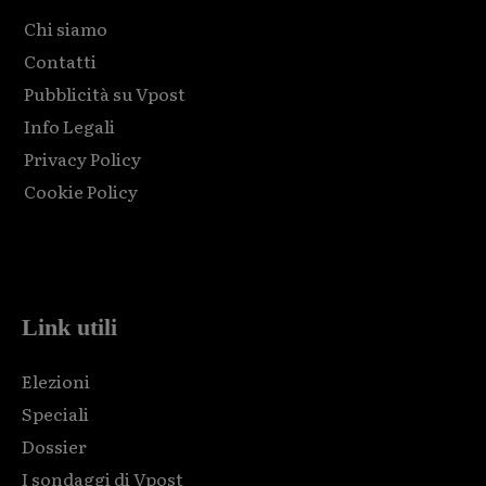
Chi siamo
Contatti
Pubblicità su Vpost
Info Legali
Privacy Policy
Cookie Policy
Html code here! Replace this with any non empty raw html
code and that's it.
Link utili
Elezioni
Speciali
Dossier
I sondaggi di Vpost