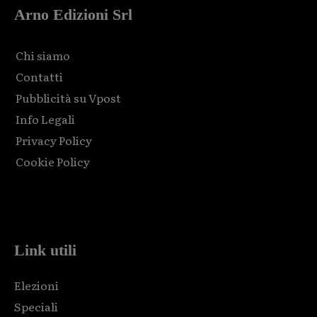
Arno Edizioni Srl
Chi siamo
Contatti
Pubblicità su Vpost
Info Legali
Privacy Policy
Cookie Policy
Html code here! Replace this with any non empty raw html
code and that's it.
Link utili
Elezioni
Speciali