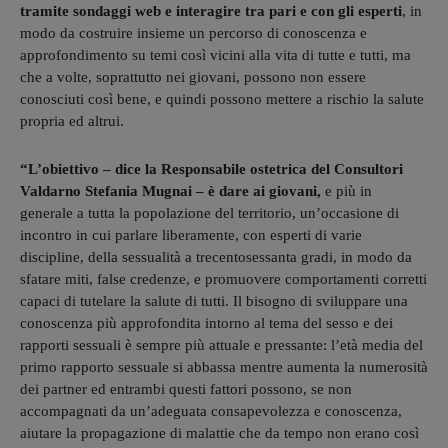
tramite sondaggi web e interagire tra pari e con gli esperti
, in
modo da costruire insieme un percorso di conoscenza e
approfondimento su temi così vicini alla vita di tutte e tutti, ma
che a volte, soprattutto nei giovani, possono non essere
conosciuti così bene, e quindi possono mettere a rischio la salute
propria ed altrui.
“L’obiettivo – dice la Responsabile ostetrica del Consultori
Valdarno Stefania Mugnai – è dare ai giovani,
e più in
generale a tutta la popolazione del territorio, un’occasione di
incontro in cui parlare liberamente, con esperti di varie
discipline, della sessualità a trecentosessanta gradi, in modo da
sfatare miti, false credenze, e promuovere comportamenti corretti
capaci di tutelare la salute di tutti. Il bisogno di sviluppare una
conoscenza più approfondita intorno al tema del sesso e dei
rapporti sessuali è sempre più attuale e pressante: l’età media del
primo rapporto sessuale si abbassa mentre aumenta la numerosità
dei partner ed entrambi questi fattori possono, se non
accompagnati da un’adeguata consapevolezza e conoscenza,
aiutare la propagazione di malattie che da tempo non erano così