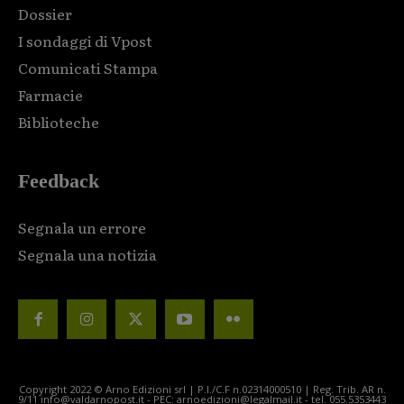
Dossier
I sondaggi di Vpost
Comunicati Stampa
Farmacie
Biblioteche
Feedback
Segnala un errore
Segnala una notizia
Copyright 2022 © Arno Edizioni srl | P.I./C.F n.02314000510 | Reg. Trib. AR n.
9/11 info@valdarnopost.it - PEC: arnoedizioni@legalmail.it - tel. 055.5353443