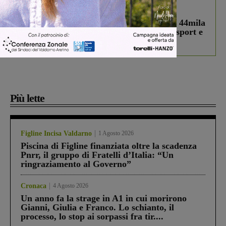
In vetrina
3 Agosto 2026
Estra Notizie agosto: Smart Cities, oltre 44mila
studenti coinvolti, torna il bando per lo sport e
debutta il podcast Estrair
Più lette
Figline Incisa Valdarno
1 Agosto 2026
Piscina di Figline finanziata oltre la scadenza
Pnrr, il gruppo di Fratelli d’Italia: “Un
ringraziamento al Governo”
Cronaca
4 Agosto 2026
Un anno fa la strage in A1 in cui morirono
Gianni, Giulia e Franco. Lo schianto, il
processo, lo stop ai sorpassi fra tir....