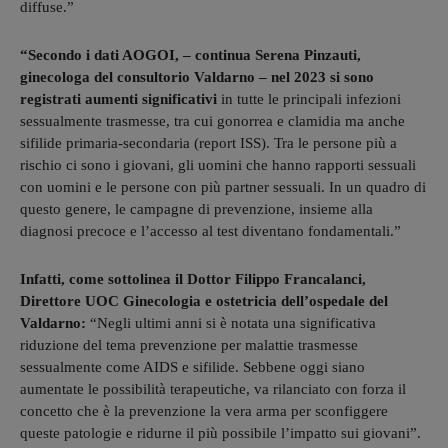
diffuse.”
“Secondo i dati AOGOI, – continua Serena Pinzauti,
ginecologa del consultorio Valdarno – nel 2023 si sono
registrati aumenti significativi
in tutte le principali infezioni
sessualmente trasmesse, tra cui gonorrea e clamidia ma anche
sifilide primaria-secondaria (report ISS). Tra le persone più a
rischio ci sono i giovani, gli uomini che hanno rapporti sessuali
con uomini e le persone con più partner sessuali. In un quadro di
questo genere, le campagne di prevenzione, insieme alla
diagnosi precoce e l’accesso al test diventano fondamentali.”
Infatti, come sottolinea il Dottor Filippo Francalanci,
Direttore UOC Ginecologia e ostetricia dell’ospedale del
Valdarno:
“Negli ultimi anni si è notata una significativa
riduzione del tema prevenzione per malattie trasmesse
sessualmente come AIDS e sifilide. Sebbene oggi siano
aumentate le possibilità terapeutiche, va rilanciato con forza il
concetto che è la prevenzione la vera arma per sconfiggere
queste patologie e ridurne il più possibile l’impatto sui giovani”.