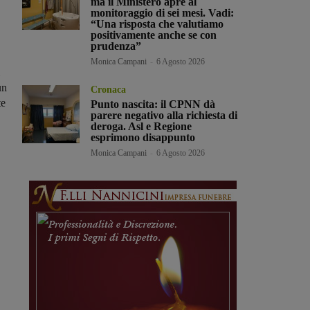
ma il Ministero apre al
monitoraggio di sei mesi. Vadi:
“Una risposta che valutiamo
positivamente anche se con
prudenza”
Monica Campani
-
6 Agosto 2026
un
Cronaca
te
Punto nascita: il CPNN dà
parere negativo alla richiesta di
deroga. Asl e Regione
esprimono disappunto
Monica Campani
-
6 Agosto 2026