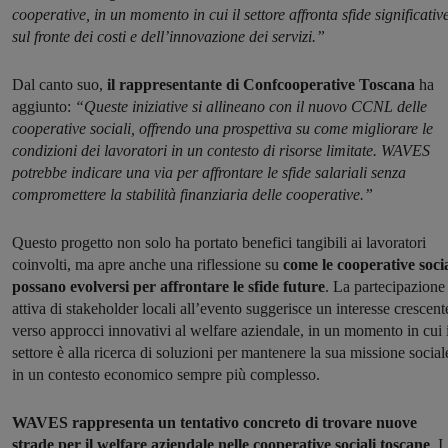
cooperative, in un momento in cui il settore affronta sfide significativ
sul fronte dei costi e dell’innovazione dei servizi.”
Dal canto suo,
il rappresentante di Confcooperative Toscana
ha
aggiunto:
“Queste iniziative si allineano con il nuovo CCNL delle
cooperative sociali, offrendo una prospettiva su come migliorare le
condizioni dei lavoratori in un contesto di risorse limitate. WAVES
potrebbe indicare una via per affrontare le sfide salariali senza
compromettere la stabilità finanziaria delle cooperative.”
Questo progetto non solo ha portato benefici tangibili ai lavoratori
coinvolti, ma apre anche una riflessione su
come le cooperative socia
possano evolversi per affrontare le sfide future
. La partecipazione
attiva di stakeholder locali all’evento suggerisce un interesse crescent
verso approcci innovativi al welfare aziendale, in un momento in cui i
settore è alla ricerca di soluzioni per mantenere la sua missione social
in un contesto economico sempre più complesso.
WAVES rappresenta un tentativo concreto di trovare nuove
strade per il welfare aziendale nelle cooperative sociali toscane
. I