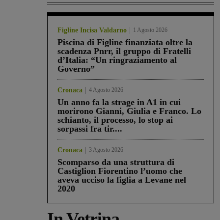
Figline Incisa Valdarno
1 Agosto 2026
Piscina di Figline finanziata oltre la
scadenza Pnrr, il gruppo di Fratelli
d’Italia: “Un ringraziamento al
Governo”
Cronaca
4 Agosto 2026
Un anno fa la strage in A1 in cui
morirono Gianni, Giulia e Franco. Lo
schianto, il processo, lo stop ai
sorpassi fra tir....
Cronaca
3 Agosto 2026
Scomparso da una struttura di
Castiglion Fiorentino l’uomo che
aveva ucciso la figlia a Levane nel
2020
In Vetrina