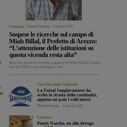
,
Cronaca
Glenda Venturini
-
6 Agosto 2026
Sospese le ricerche sul campo di
Miah Billal, il Prefetto di Arezzo:
“L’attenzione delle istituzioni su
questa vicenda resta alta”
,
Dopo tre giorni di ricerche a tappeto di Miah Billal, l'uomo
che nel 2020 uccise sua figlia e ferì...
i
San Giovanni Valdarno
e
La Futsal Sangiovannese ha
te
scelto la strada della continuità,
appena un paio i volti nuovi
Michele Bossini
-
6 Agosto 2026
Cronaca
Punto Nascita, no alla deroga