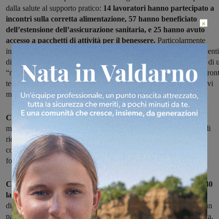
dalla salute al supporto pratico:
14 lavoratori hanno partecipato a
incontri sulla corretta alimentazione, 57 hanno beneficiato
×
dell’estensione dell’assicurazione sanitaria, e 25 hanno avuto
accesso a pacchetti di attività per il benessere.
Particolarmente
innovativi sono stati i servizi di supporto domestico, con 16 interventi
di manutenzione e 15 di pulizie a domicilio, oltre all’introduzione di 
“maggiordomo aziendale” a disposizione di tutti i lavoratori. Sul fron
tecnologico, Pane&Rose ha distribuito 25 notebook e 27 dispositivi
mobili, promuovendo il lavoro agile.
CAT ha focalizzato i suoi sforzi su 60 lavoratori
, con iniziative
mirate come l’integrazione della maternità al 100% e programmi di
riqualificazione professionale per il rientro dalla maternità. La
cooperativa ha anche investito nell’aggiornamento tecnologico,
fornendo computer e PC ai suoi dipendenti.
Coop21, pur essendo la più piccola del gruppo, ha coinvolto 40
lavoratori,
offrendo buoni spesa ai soci con contratto di lavoro
dipendente e dotando 12 persone di strumentazione informatica, un
passo importante verso la digitalizzazione e la flessibilità lavorativa.