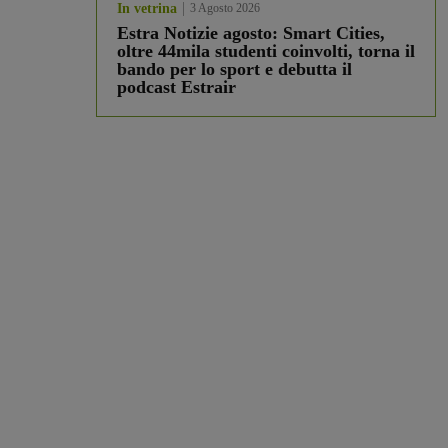
In vetrina
3 Agosto 2026
Estra Notizie agosto: Smart Cities,
oltre 44mila studenti coinvolti, torna il
bando per lo sport e debutta il
podcast Estrair