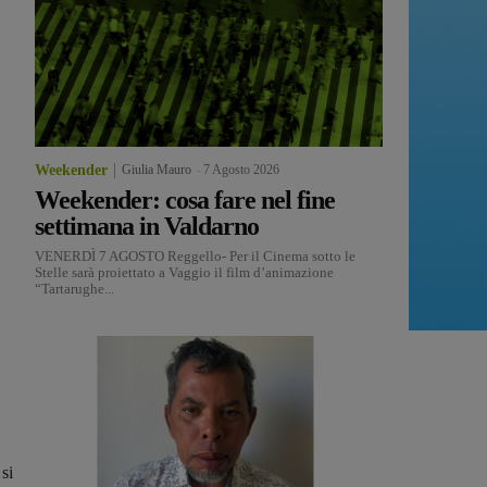
Weekender
Giulia Mauro
-
7 Agosto 2026
Weekender: cosa fare nel fine
settimana in Valdarno
VENERDÌ 7 AGOSTO Reggello- Per il Cinema sotto le
Stelle sarà proiettato a Vaggio il film d’animazione
“Tartarughe...
si