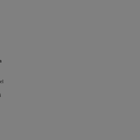
a
el
i