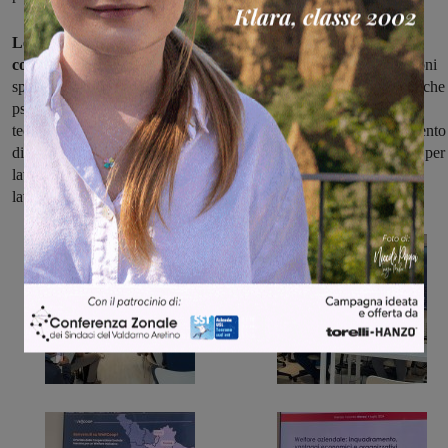
LeGO ha dimostrato un approccio particolarmente inclusivo,
coinvolgendo ben 210 lavoratori
. Le iniziative spaziano dai buoni
spesa per i lavoratori con anzianità di servizio, a sedute fisioterapiche
psicologiche per i soci. Significativo è stato l’investimento in
tecnologia, con l’acquisto di PC, smartphone e tablet, e l’allestimento
di spazi di co-working. LeGO ha anche puntato sulla formazione per 
lavoro da remoto, promuovendo la digitalizzazione dei processi
lavorativi.