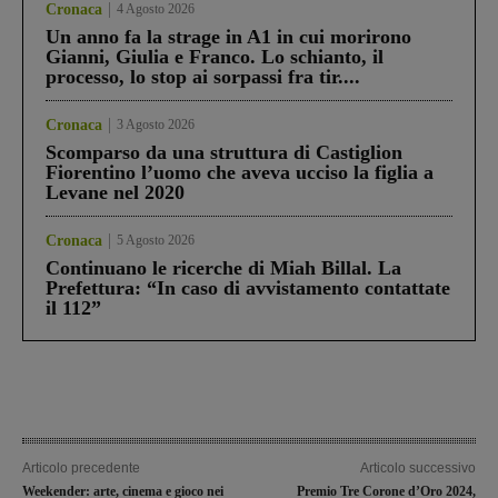
Cronaca
4 Agosto 2026
Un anno fa la strage in A1 in cui morirono
Gianni, Giulia e Franco. Lo schianto, il
processo, lo stop ai sorpassi fra tir....
Cronaca
3 Agosto 2026
Scomparso da una struttura di Castiglion
Fiorentino l’uomo che aveva ucciso la figlia a
Levane nel 2020
Cronaca
5 Agosto 2026
Continuano le ricerche di Miah Billal. La
Prefettura: “In caso di avvistamento contattate
il 112”
Articolo precedente
Articolo successivo
Weekender: arte, cinema e gioco nei
Premio Tre Corone d’Oro 2024,