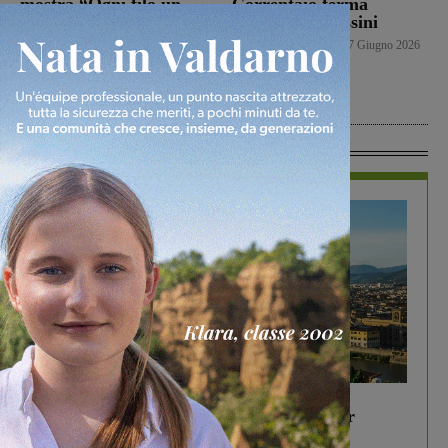
mostra “Ogni filo un
Correntaio ferma
ricordo” di Martina
Alessandro Bossini
Taddeucci nell’ambito
Senza categoria
17 Giugno 2026
del progetto “Futuri
Emergenti Italiani”
Senza categoria
17 Giugno 2026
In Vetrina
In vetrina
6 Agosto 2026
Gita di famiglia a Firenze: 5 idee per far
divertire i tuoi figli