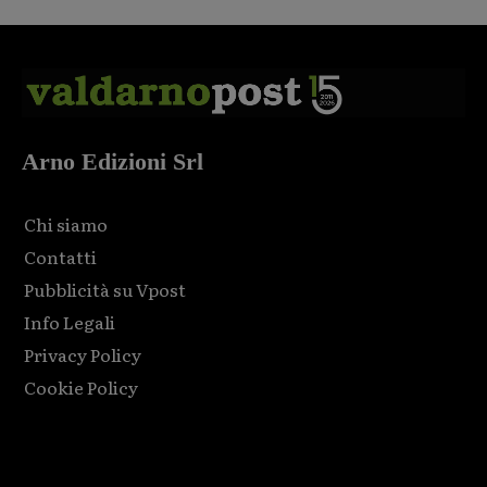
Arno Edizioni Srl
Chi siamo
Contatti
Pubblicità su Vpost
Info Legali
Privacy Policy
Cookie Policy
Html code here! Replace this with any non empty raw html
code and that's it.