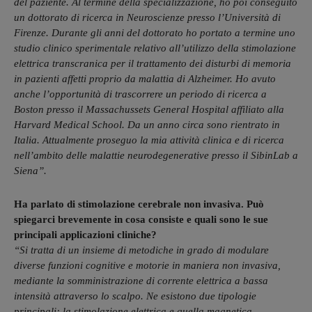
del paziente. Al termine della specializzazione, ho poi conseguito
un dottorato di ricerca in Neuroscienze presso l’Università di
Firenze. Durante gli anni del dottorato ho portato a termine uno
studio clinico sperimentale relativo all’utilizzo della stimolazione
elettrica transcranica per il trattamento dei disturbi di memoria
in pazienti affetti proprio da malattia di Alzheimer. Ho avuto
anche l’opportunità di trascorrere un periodo di ricerca a
Boston presso il Massachussets General Hospital affiliato alla
Harvard Medical School. Da un anno circa sono rientrato in
Italia. Attualmente proseguo la mia attività clinica e di ricerca
nell’ambito delle malattie neurodegenerative presso il SibinLab a
Siena”.
Ha parlato di stimolazione cerebrale non invasiva. Può
spiegarci brevemente in cosa consiste e quali sono le sue
principali applicazioni cliniche?
“Si tratta di un insieme di metodiche in grado di modulare
diverse funzioni cognitive e motorie in maniera non invasiva,
mediante la somministrazione di corrente elettrica a bassa
intensità attraverso lo scalpo. Ne esistono due tipologie
principali: la stimolazione elettrica e quella magnetica