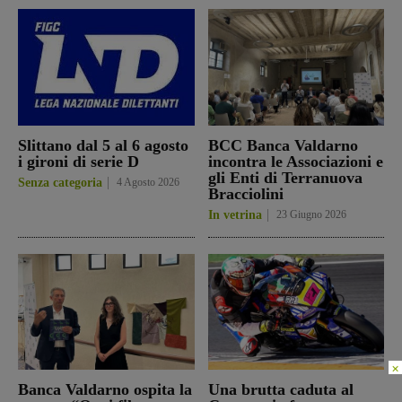
Slittano dal 5 al 6 agosto
BCC Banca Valdarno
i gironi di serie D
incontra le Associazioni e
gli Enti di Terranuova
Senza categoria
4 Agosto 2026
Bracciolini
In vetrina
23 Giugno 2026
×
Banca Valdarno ospita la
Una brutta caduta al