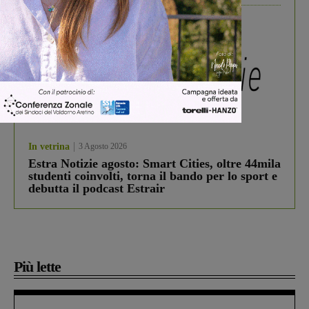
In vetrina
3 Agosto 2026
Estra Notizie agosto: Smart Cities, oltre 44mila
studenti coinvolti, torna il bando per lo sport e
debutta il podcast Estrair
Più lette