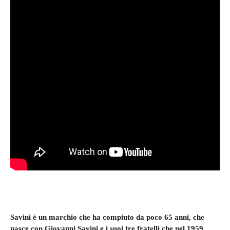
Savini è un marchio che ha compiuto da poco 65 anni, che
nasce con Giovanni Savini e i suoi tre fratelli che nel 1959