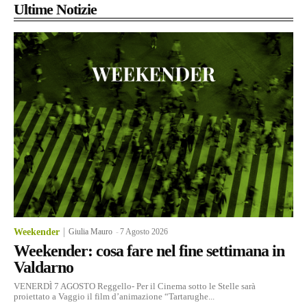
Ultime Notizie
Weekender
Giulia Mauro
-
7 Agosto 2026
Weekender: cosa fare nel fine settimana in
Valdarno
VENERDÌ 7 AGOSTO Reggello- Per il Cinema sotto le Stelle sarà
proiettato a Vaggio il film d’animazione “Tartarughe...