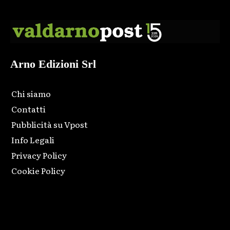
Arno Edizioni Srl
Chi siamo
Contatti
Pubblicità su Vpost
Info Legali
Privacy Policy
Cookie Policy
Html code here! Replace this with any non empty raw html
code and that's it.