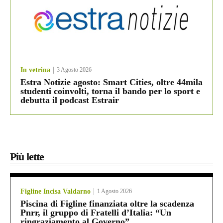
In vetrina
3 Agosto 2026
Estra Notizie agosto: Smart Cities, oltre 44mila
studenti coinvolti, torna il bando per lo sport e
debutta il podcast Estrair
Più lette
Figline Incisa Valdarno
1 Agosto 2026
Piscina di Figline finanziata oltre la scadenza
Pnrr, il gruppo di Fratelli d’Italia: “Un
ringraziamento al Governo”