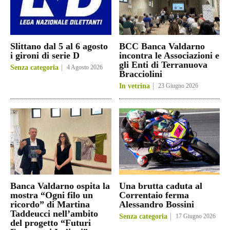
Slittano dal 5 al 6 agosto
BCC Banca Valdarno
i gironi di serie D
incontra le Associazioni e
gli Enti di Terranuova
Senza categoria
4 Agosto 2026
Bracciolini
In vetrina
23 Giugno 2026
Banca Valdarno ospita la
Una brutta caduta al
mostra “Ogni filo un
Correntaio ferma
ricordo” di Martina
Alessandro Bossini
Taddeucci nell’ambito
Senza categoria
17 Giugno 2026
del progetto “Futuri