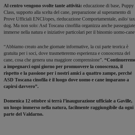
Al centro vengono svolte tante attività:
educazione di base, Puppy
Class, supporto alla scelta del cane, preparazione al superamento di
Prove Ufficiali ENCI/opes, rieducazione Comportamentale, asilo/ tax
dog. Ma non solo: Asd Toscana cinofilia organizza anche passeggiat
immerse nella natura e iniziative particolari per il binomio uomo-cane
“Abbiamo creato anche giornate informative, la cui parte teorica è
gratuita per i soci, dove trasmetteremo esperienza e conoscenza del
cane, cosa che genera una maggiore comprensione”.
“Continuerem
a impegnarci ogni giorno per promuovere la conoscenza, il
rispetto e la passione per i nostri amici a quattro zampe, perché
ASD Toscana cinofila è il luogo dove uomo e cane imparano a
capirsi davvero”.
Domenica 12 ottobre si terrà l’inaugurazione ufficiale a Gaville,
un luogo immerso nella natura, facilmente raggiungibile da ogni
parte del Valdarno.