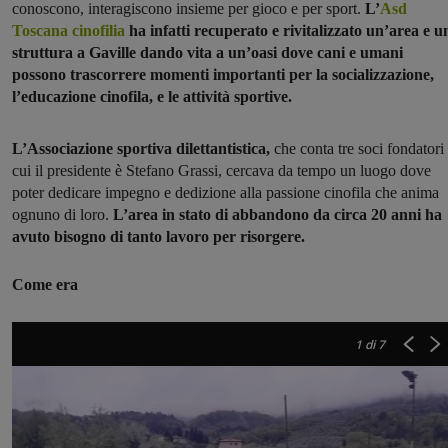
conoscono, interagiscono insieme per gioco e per sport.
L’
Asd
Toscana cinofilia
ha infatti recuperato e rivitalizzato un’area e u
struttura a Gaville dando vita a un’oasi dove cani e umani
possono trascorrere momenti importanti per la socializzazione,
l’educazione cinofila, e le attività sportive.
L’Associazione sportiva dilettantistica,
che conta tre soci fondatori 
cui il presidente è Stefano Grassi, cercava da tempo un luogo dove
poter dedicare impegno e dedizione alla passione cinofila che anima
ognuno di loro.
L’area in stato di abbandono da circa 20 anni ha
avuto bisogno di tanto lavoro per risorgere.
Come era
1
di 7