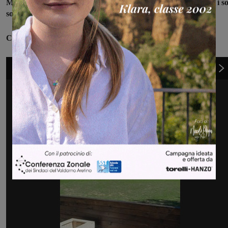
Ma nessuno si è perso d’animo e con un lavoro durato 8 mesi i so
sono riusciti a creare un centro cinofilo di tutto rispetto
.
Come è adesso
1
di 6