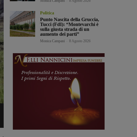
Monica Campani
-
8 Agosto 2026
Politica
Punto Nascita della Gruccia,
Tucci (FdI): “Montevarchi è
sulla giusta strada di un
aumento dei parti”
Monica Campani
-
8 Agosto 2026