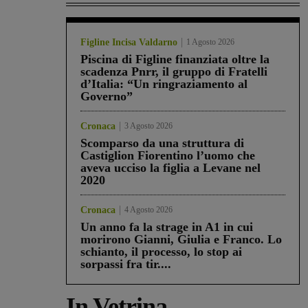
Figline Incisa Valdarno
1 Agosto 2026
Piscina di Figline finanziata oltre la
scadenza Pnrr, il gruppo di Fratelli
d’Italia: “Un ringraziamento al
Governo”
Cronaca
3 Agosto 2026
Scomparso da una struttura di
Castiglion Fiorentino l’uomo che
aveva ucciso la figlia a Levane nel
2020
Cronaca
4 Agosto 2026
Un anno fa la strage in A1 in cui
morirono Gianni, Giulia e Franco. Lo
schianto, il processo, lo stop ai
sorpassi fra tir....
In Vetrina