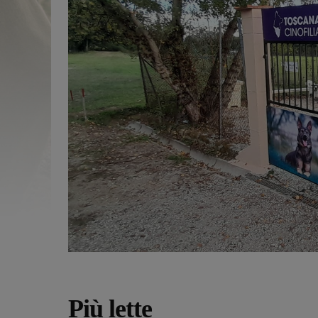
Più lette