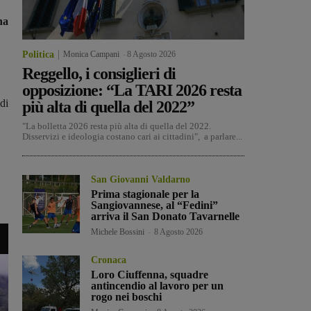
na
Politica
Monica Campani
-
8 Agosto 2026
Reggello, i consiglieri di
opposizione: “La TARI 2026 resta
di
più alta di quella del 2022”
"La bolletta 2026 resta più alta di quella del 2022.
Disservizi e ideologia costano cari ai cittadini", a parlare...
San Giovanni Valdarno
Prima stagionale per la
Sangiovannese, al “Fedini”
arriva il San Donato Tavarnelle
Michele Bossini
-
8 Agosto 2026
Cronaca
Loro Ciuffenna, squadre
antincendio al lavoro per un
rogo nei boschi