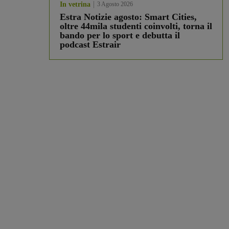
In vetrina
3 Agosto 2026
Estra Notizie agosto: Smart Cities,
oltre 44mila studenti coinvolti, torna il
bando per lo sport e debutta il
podcast Estrair