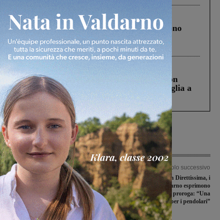
Cronaca
4 Agosto 2026
Un anno fa la strage in A1 in cui morirono
Gianni, Giulia e Franco. Lo schianto, il
processo, lo stop ai sorpassi fra tir....
Cronaca
3 Agosto 2026
Scomparso da una struttura di Castiglion
Fiorentino l’uomo che aveva ucciso la figlia a
Levane nel 2020
Articolo precedente
Articolo successivo
Il Perdono di Terranuova si aprirà
Treni regionali in Direttissima, i
con una serata all’insegna dello sport
Sindaci del Valdarno esprimono
soddisfazione per la proroga: “Una
vittoria per i pendolari”