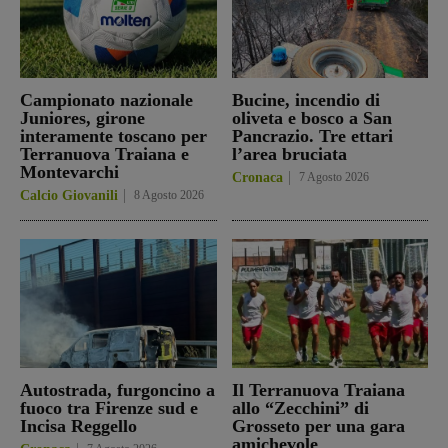
Campionato nazionale
Bucine, incendio di
Juniores, girone
oliveta e bosco a San
interamente toscano per
Pancrazio. Tre ettari
Terranuova Traiana e
l’area bruciata
Montevarchi
Cronaca
7 Agosto 2026
Calcio Giovanili
8 Agosto 2026
Autostrada, furgoncino a
Il Terranuova Traiana
fuoco tra Firenze sud e
allo “Zecchini” di
Incisa Reggello
Grosseto per una gara
amichevole