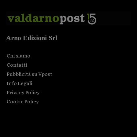
Arno Edizioni Srl
Chi siamo
Contatti
Pubblicità su Vpost
Info Legali
Privacy Policy
Cookie Policy
Html code here! Replace this with any non empty raw html
code and that's it.