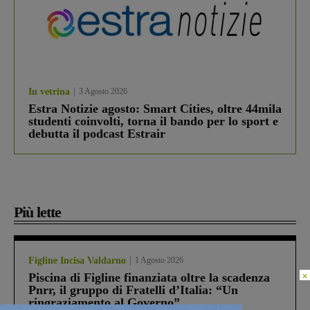
In vetrina
3 Agosto 2026
Estra Notizie agosto: Smart Cities, oltre 44mila
studenti coinvolti, torna il bando per lo sport e
debutta il podcast Estrair
Più lette
Figline Incisa Valdarno
1 Agosto 2026
×
Piscina di Figline finanziata oltre la scadenza
Pnrr, il gruppo di Fratelli d’Italia: “Un
ringraziamento al Governo”