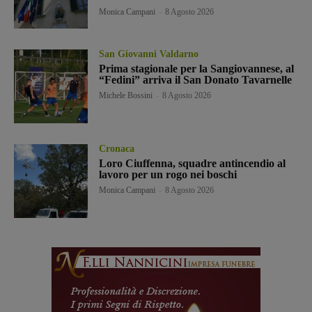
Monica Campani
-
8 Agosto 2026
San Giovanni Valdarno
Prima stagionale per la Sangiovannese, al
“Fedini” arriva il San Donato Tavarnelle
Michele Bossini
-
8 Agosto 2026
Cronaca
Loro Ciuffenna, squadre antincendio al
lavoro per un rogo nei boschi
Monica Campani
-
8 Agosto 2026