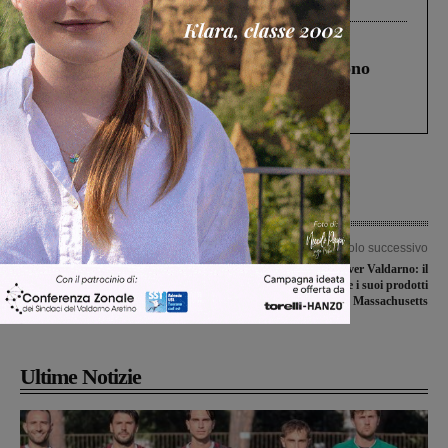
Levane nel 2020
Cronaca
4 Agosto 2026
Un anno fa la strage in A1 in cui morirono
Gianni, Giulia e Franco. Lo schianto, il
processo, lo stop ai sorpassi fra tir....
Articolo precedente
Articolo successivo
Serristori, i Cobas: “6 milioni di euro
Missione Discover Valdarno: il
per la Casa e l’Ospedale di Comunità.
Valdarno fa conoscere i suoi prodotti
Contrari allo smantellamento del
a West Springfield, Massachusetts
presidio”
Ultime Notizie