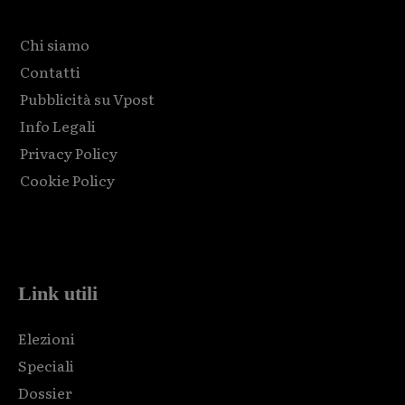
Chi siamo
Contatti
Pubblicità su Vpost
Info Legali
Privacy Policy
Cookie Policy
Html code here! Replace this with any non empty raw html
code and that's it.
Link utili
Elezioni
Speciali
Dossier