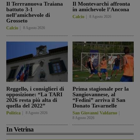
Il Terrranuova Traiana
Il Montevarchi affronta
battuto 3-1
in amichevole l’Ancona
nell’amichevole di
Calcio
8 Agosto 2026
Grosseto
Calcio
8 Agosto 2026
Reggello, i consiglieri di
Prima stagionale per la
opposizione: “La TARI
Sangiovannese, al
2026 resta più alta di
“Fedini” arriva il San
quella del 2022”
Donato Tavarnelle
Politica
8 Agosto 2026
San Giovanni Valdarno
8 Agosto 2026
In Vetrina