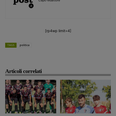
Capo redattore
[rp4wp limit=4]
TAGS
politica
Articoli correlati