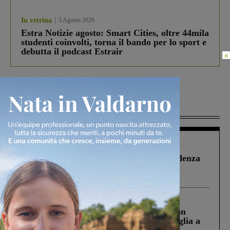
In vetrina
3 Agosto 2026
Estra Notizie agosto: Smart Cities, oltre 44mila
studenti coinvolti, torna il bando per lo sport e
debutta il podcast Estrair
×
Più lette
Figline Incisa Valdarno
1 Agosto 2026
Piscina di Figline finanziata oltre la scadenza
Pnrr, il gruppo di Fratelli d’Italia: “Un
ringraziamento al Governo”
Cronaca
3 Agosto 2026
Scomparso da una struttura di Castiglion
Fiorentino l’uomo che aveva ucciso la figlia a