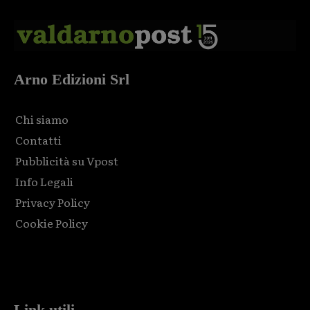
Arno Edizioni Srl
Chi siamo
Contatti
Pubblicità su Vpost
Info Legali
Privacy Policy
Cookie Policy
Html code here! Replace this with any non empty raw html
code and that's it.
Link utili