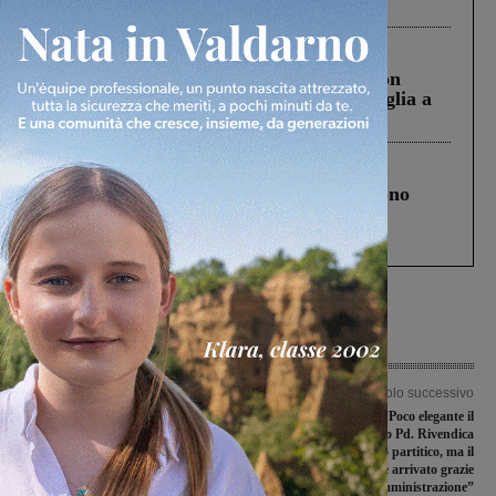
ringraziamento al Governo”
Cronaca
3 Agosto 2026
Scomparso da una struttura di Castiglion
Fiorentino l’uomo che aveva ucciso la figlia a
Levane nel 2020
Cronaca
4 Agosto 2026
Un anno fa la strage in A1 in cui morirono
Gianni, Giulia e Franco. Lo schianto, il
processo, lo stop ai sorpassi fra tir....
Articolo precedente
Articolo successivo
Finanziamento scuole, Chiassai: “Si
Levanella, Fdi: “Poco elegante il
ringrazia il candidato del PD per
tentativo del candidato Pd. Rivendica
‘apprezzare’ l’operato di questa
un risultato partitico, ma il
Amministrazione”
finanziamento è arrivato grazie
all’Amministrazione”