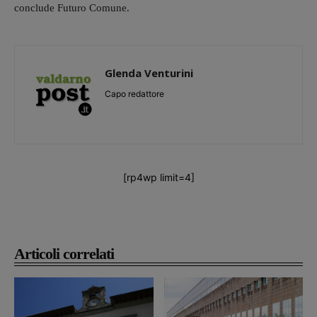
conclude Futuro Comune.
Glenda Venturini
Capo redattore
[rp4wp limit=4]
Articoli correlati