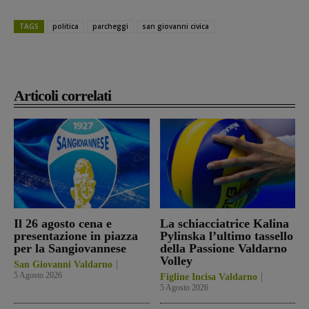
TAGS
politica
parcheggi
san giovanni civica
Articoli correlati
Il 26 agosto cena e
La schiacciatrice Kalina
presentazione in piazza
Pylinska l’ultimo tassello
per la Sangiovannese
della Passione Valdarno
Volley
San Giovanni Valdarno
5 Agosto 2026
Figline Incisa Valdarno
5 Agosto 2026