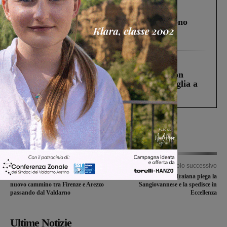
Cronaca
4 Agosto 2026
Un anno fa la strage in A1 in cui morirono
Gianni, Giulia e Franco. Lo schianto, il
processo, lo stop ai sorpassi fra tir....
Cronaca
3 Agosto 2026
Scomparso da una struttura di Castiglion
Fiorentino l’uomo che aveva ucciso la figlia a
Levane nel 2020
Articolo precedente
Articolo successivo
Il Giglio e la Chimera: nasce un
Il Terranuova Traiana piega la
nuovo cammino tra Firenze e Arezzo
Sangiovannese e la spedisce in
passando dal Valdarno
Eccellenza
Ultime Notizie