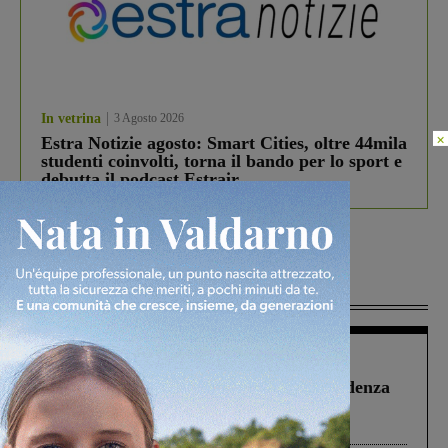
In vetrina
3 Agosto 2026
×
Estra Notizie agosto: Smart Cities, oltre 44mila
studenti coinvolti, torna il bando per lo sport e
debutta il podcast Estrair
Più lette
Figline Incisa Valdarno
1 Agosto 2026
Piscina di Figline finanziata oltre la scadenza
Pnrr, il gruppo di Fratelli d’Italia: “Un
ringraziamento al Governo”