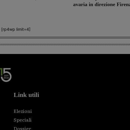
avaria in direzione Firen
[rp4wp limit=4]
Link utili
Elezioni
Speciali
Dossier