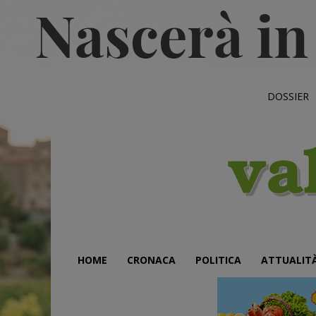
DOSSIER
HOME
CRONACA
POLITICA
ATTUALIT