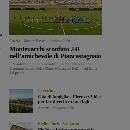
ha
Calcio
Michele Bossini
-
6 Agosto 2026
n
Montevarchi sconfitto 2-0
nell’amichevole di Piancastagnaio
Il Montevarchi è stato sconfitto per 2-0 nell'amichevole
disputata in casa della Pianese (a segno Bellini sul finire
del primo...
In vetrina
Gita di famiglia a Firenze: 5 idee
per far divertire i tuoi figli
Agenzia
-
6 Agosto 2026
Figline Incisa Valdarno
Figline e Incisa: approvate le