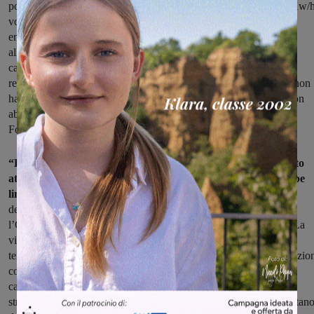
potesse essere a beneficio delle famiglie montevarchine, allora i Kw/
volavano ed atterravano come se si stesse costruendo un paradiso
energetico. Vorremmo chiedere quanti kW/h vengono prodotti
all’interno del comune di Montevarchi, quanti kW/h cadono sulla
cabina primaria, qual è l’importo dell’incentivo e come viene
redistribuito, anzi abbiamo notizie che la Fondazione CER Italia non
ha dalla sua costituzione comunicato niente ai propri aderenti e non
abbiamo notizie riguardo ad eventuali riunioni degli aderenti alla
Fondazione”.
“La transizione – continua AVS – non si può misurare soltanto
attraverso una Comunità Energetica Rinnovabile, risulterebbe
limitato e non onesto.
Cosa è stato fatto per l’abbattimento
dell’inquinamento da idrocarburi, primo responsabile secondo
l’Organizzazione Mondiale della Sanità di alcuni tipi di tumore? La
viabilità è la solita da dieci anni, niente è stato fatto per dotare il
territorio di una mobilità sostenibile, al contrario quest’amministrazio
continua a sostenere la scelta di fare passare un’importante arteria
carrabile all’interno di un quartiere di Montevarchi dove insistono
strutture sportive che proprio per loro natura dovrebbero stare lontan