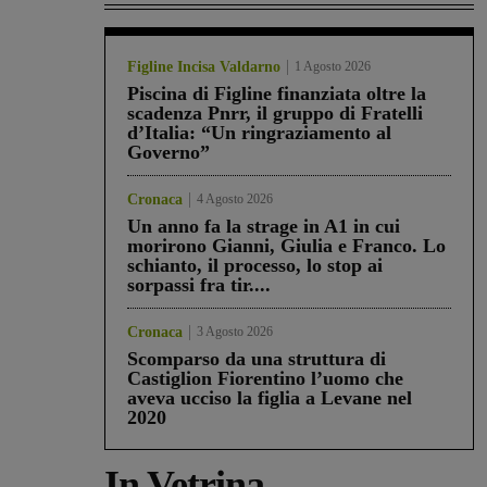
Figline Incisa Valdarno
1 Agosto 2026
Piscina di Figline finanziata oltre la
scadenza Pnrr, il gruppo di Fratelli
d’Italia: “Un ringraziamento al
Governo”
Cronaca
4 Agosto 2026
Un anno fa la strage in A1 in cui
morirono Gianni, Giulia e Franco. Lo
schianto, il processo, lo stop ai
sorpassi fra tir....
Cronaca
3 Agosto 2026
Scomparso da una struttura di
Castiglion Fiorentino l’uomo che
aveva ucciso la figlia a Levane nel
2020
In Vetrina