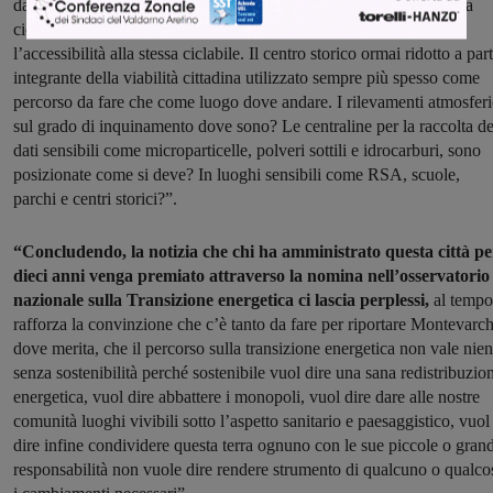
da fonti d’inquinamento. Le ciclabili oggetti smarriti, non ultimo la
ciclopista dell’Arno, così poco mantenuta da mettere a rischio
l’accessibilità alla stessa ciclabile. Il centro storico ormai ridotto a par
integrante della viabilità cittadina utilizzato sempre più spesso come
percorso da fare che come luogo dove andare. I rilevamenti atmosferi
sul grado di inquinamento dove sono? Le centraline per la raccolta de
dati sensibili come microparticelle, polveri sottili e idrocarburi, sono
posizionate come si deve? In luoghi sensibili come RSA, scuole,
parchi e centri storici?”.
“Concludendo, la notizia che chi ha amministrato questa città pe
dieci anni venga premiato attraverso la nomina nell’osservatorio
nazionale sulla Transizione energetica ci lascia perplessi,
al tempo
rafforza la convinzione che c’è tanto da fare per riportare Montevarch
dove merita, che il percorso sulla transizione energetica non vale nien
senza sostenibilità perché sostenibile vuol dire una sana redistribuzio
energetica, vuol dire abbattere i monopoli, vuol dire dare alle nostre
comunità luoghi vivibili sotto l’aspetto sanitario e paesaggistico, vuol
dire infine condividere questa terra ognuno con le sue piccole o grand
responsabilità non vuole dire rendere strumento di qualcuno o qualco