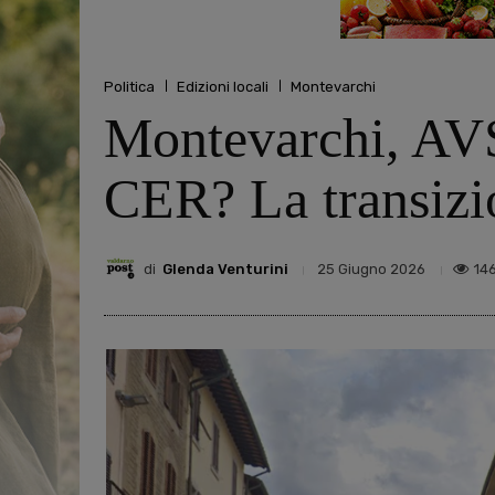
Politica
Edizioni locali
Montevarchi
Montevarchi, AVS:
CER? La transizi
di
Glenda Venturini
14
25 Giugno 2026