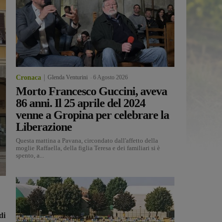
Cronaca
Glenda Venturini
-
6 Agosto 2026
Morto Francesco Guccini, aveva
86 anni. Il 25 aprile del 2024
venne a Gropina per celebrare la
Liberazione
Questa mattina a Pavana, circondato dall'affetto della
moglie Raffaella, della figlia Teresa e dei familiari si è
spento, a...
di