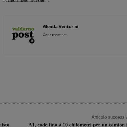
i cambiamenti necessari”.
Glenda Venturini
Capo redattore
Share
Articolo successi
uisto
A1, code fino a 10 chilometri per un camion 