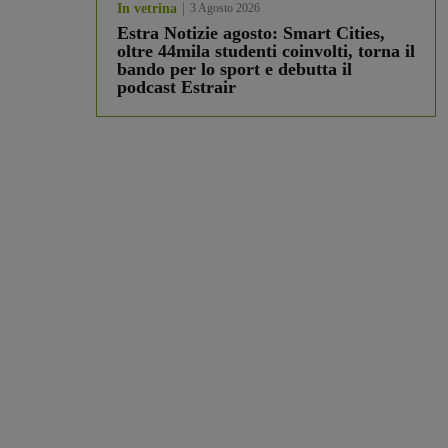
In vetrina
3 Agosto 2026
Estra Notizie agosto: Smart Cities,
oltre 44mila studenti coinvolti, torna il
bando per lo sport e debutta il
podcast Estrair