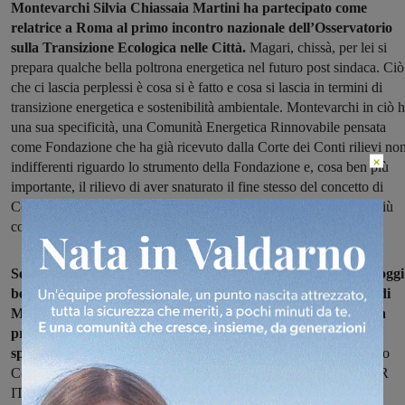
Montevarchi Silvia Chiassaia Martini ha partecipato come
relatrice a Roma al primo incontro nazionale dell’Osservatorio
sulla Transizione Ecologica nelle Città.
Magari, chissà, per lei si
prepara qualche bella poltrona energetica nel futuro post sindaca. Ciò
che ci lascia perplessi è cosa si è fatto e cosa si lascia in termini di
transizione energetica e sostenibilità ambientale. Montevarchi in ciò 
una sua specificità, una Comunità Energetica Rinnovabile pensata
come Fondazione che ha già ricevuto dalla Corte dei Conti rilievi no
×
indifferenti riguardo lo strumento della Fondazione e, cosa ben più
importante, il rilievo di aver snaturato il fine stesso del concetto di
Comunità e condivisione attraverso una Fondazione che appare più
come oggetto speculativo che sociale”.
Secondo AVS inoltre, “benché le adesioni non manchino, ad oggi
ben pochi sono stati i KW/H prodotti all’interno del comune di
Montevarchi e ancora meno i kW/h che ricadono sulla cabina
primaria, discrimine necessario per autorizzare l’incentivo
spettante.
Come AVS ricordiamo bene cosa fu detto nel Consiglio
Comunale aperto dedicato alla costituzione della Fondazione CER
ITALIA, in special modo come la produzione nei fine settimana