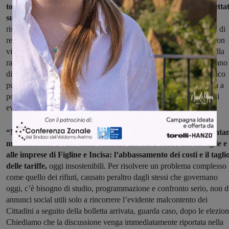
totale mancanza di condivisione abbia suggerito risposte affrettat
superficiali e che rischiano di essere addirittura peggiorative
rispetto alla situazione attuale. Un esempio lampante è la proposta di
realizzare i cassonetti interrati nei centri storici: se questa misura non
viene inserita all’interno di una revisione completa e strutturata della
raccolta dei rifiuti su tutto il territorio comunale, i cassonetti rischiano
di trasformarsi in un enorme ‘effetto calamita’. Diventeranno l’unico
punto di scarico dove i cittadini, ormai stufi delle criticità del porta a
porta, conferiranno i propri rifiuti in modo incontrollato, con danni
evidenti all’igiene e al decoro urbano”.
“Ma l’aspetto più grave è che queste iniziative spot non affronta
minimamente il vero tema centrale che sta a cuore alle famiglie e
alle imprese di Figline e Incisa: l’abbassamento dei costi e il tagli
delle tariffe,
oggi insostenibili. Per risolvere un problema complesso
come quello dei rifiuti, causato peraltro dagli stessi che governano
oggi, c’è bisogno di studio, programmazione e confronto serio, non d
annunci social utili solo a rincorrere l’evidente malcontento dei
Cittadini a seguito della bolletta arrivata, guarda caso, dopo le elezion
Chiediamo che la discussione venga immediatamente riportata nella