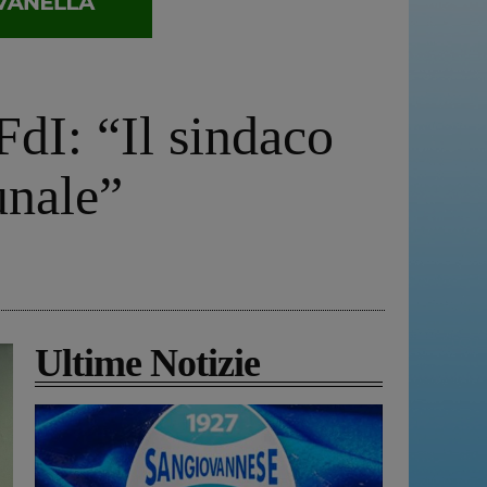
 FdI: “Il sindaco
unale”
Ultime Notizie