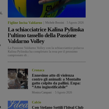
i,
Figline Incisa Valdarno
Michele Bossini
-
5 Agosto 2026
La schiacciatrice Kalina Pylinska
l’ultimo tassello della Passione
Valdarno Volley
o
La Passione Valdarno Volley con la schiacciatrice polacca
Kalina Pylinska ha completato la rosa per il prossimo
campionato di...
Cronaca
Ennesimo atto di violenza
contro gli animali: a Montalto
gatto colpito da pallini. Enpa:
“Atto ingiustificabile”
Monica Campani
-
5 Agosto 2026
Calcio
a
Con Stefano Sottili l’Ideal Club