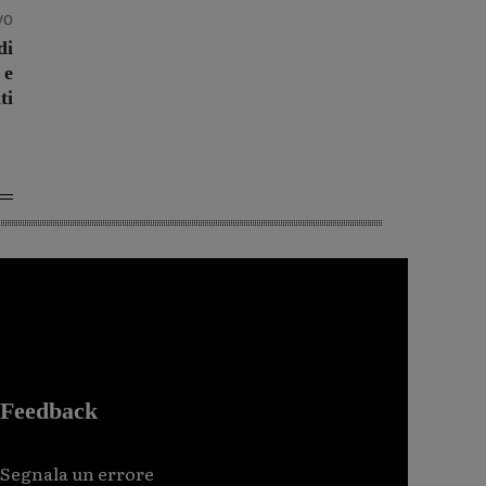
vo
di
 e
ti
Feedback
Segnala un errore