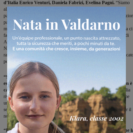
d’Italia Enrico Venturi, Daniela Fabrizi, Evelina Pagni.
“Siamo
alle solite. Ermini, che in campagna elettorale ha speso tante belle
parole sulla necessità di ristabilire un rapporto tra Cittadini e Istituzion
passaggio che dovrebbe trovare nel Consiglio Comunale la sua
massima espressione, smentisce se stesso nei fatti. A mezzo stampa ci
fa infatti sapere di aver incontrato, in totale autonomia, i dirigenti di
ALIA per discutere della gestione dei rifiuti sul nostro territorio.
Nessun confronto, nessun dialogo preventivo con i legittimi
rappresentanti dei Cittadini su un tema oltretutto così sentito e delicat
per la nostra comunità”.
“Se questo è il cambiamento targato Ermini – continuano gli
esponenti di FdI – dobbiamo constatare con amarezza che non è
cambiato proprio nulla.
Come gruppo consiliare di Fratelli d’Italia
rivendichiamo con forza la sovranità del Consiglio Comunale come
unico luogo deputato al dibattito e all’indirizzo politico, e non le
segrete stanze da cui, storicamente, è uscito ben poco di buono per il
nostro territorio”.
“Entrando nel merito delle soluzioni prospettate, riteniamo che l