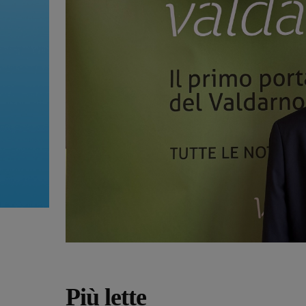
Più lette