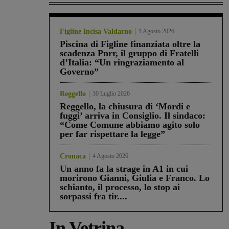
Figline Incisa Valdarno
1 Agosto 2026
Piscina di Figline finanziata oltre la
scadenza Pnrr, il gruppo di Fratelli
d’Italia: “Un ringraziamento al
Governo”
Reggello
30 Luglio 2026
Reggello, la chiusura di ‘Mordi e
fuggi’ arriva in Consiglio. Il sindaco:
“Come Comune abbiamo agito solo
per far rispettare la legge”
Cronaca
4 Agosto 2026
Un anno fa la strage in A1 in cui
morirono Gianni, Giulia e Franco. Lo
schianto, il processo, lo stop ai
sorpassi fra tir....
In Vetrina