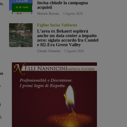
Incisa chiude la campagna
e,
acquisti
Michele Bossini
-
5 Agosto 2026
Figline Incisa Valdarno
L’area ex Bekaert ospiterà
anche un data center a impatto
zero: siglato accordo fra Comtel
e H2-Era Green Valley
Glenda Venturini
-
5 Agosto 2026
no
o
i
i.